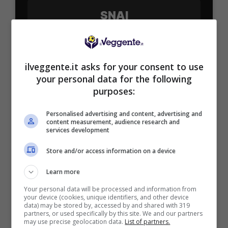
SNAI
Bonus Benvenuto Sport: fino a 1.000€
50% sul deposito fino a 50€
ilveggente.it asks for your consent to use
1000€
your personal data for the following
purposes:
VERIFICA
Personalised advertising and content, advertising and
content measurement, audience research and
services development
Mostra Informazioni
Store and/or access information on a device
PlanetWin365
Learn more
Your personal data will be processed and information from
your device (cookies, unique identifiers, and other device
BONUS PLANETWIN365: FINO A 2050€
data) may be stored by, accessed by and shared with 319
Planetwin365: 2050€ per sport e scommesse
partners, or used specifically by this site. We and our partners
may use precise geolocation data.
List of partners.
Iscrivendoti a PlanetWin365 ricevi: 100% fino a 2000€