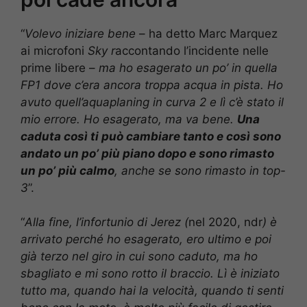
“
Volevo iniziare bene
– ha detto Marc Marquez
ai microfoni
Sky r
accontando l’incidente nelle
prime libere –
ma ho esagerato un po’ in quella
FP1 dove c’era ancora troppa acqua in pista. Ho
avuto quell’aquaplaning in curva 2 e lì c’è stato il
mio errore. Ho esagerato, ma va bene.
Una
caduta così ti può cambiare tanto e così sono
andato un po’ più piano dopo e sono rimasto
un po’ più calmo
, anche se sono rimasto in top-
3
”.
“
Alla fine, l’infortunio di Jerez (
nel 2020, ndr
) è
arrivato perché ho esagerato, ero ultimo e poi
già terzo nel giro in cui sono caduto, ma ho
sbagliato e mi sono rotto il braccio. Lì è iniziato
tutto ma, quando hai la velocità, quando ti senti