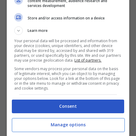
content measurement, audience research and
200€
services development
Store and/or access information on a device
VERIFICA
Learn more
Mostra Informazioni
Your personal data will be processed and information from
your device (cookies, unique identifiers, and other device
data) may be stored by, accessed by and shared with 319
partners, or used specifically by this site. We and our partners
may use precise geolocation data.
List of partners.
Some vendors may process your personal data on the basis
of legitimate interest, which you can object to by managing
your options below. Look for a link at the bottom of this page
BONUS BENVENUTO GOLDBET: 2.050€
or in the site menu to manage or withdraw consent in privacy
Fino a 2050€ sport e casino
and cookie settings.
Per i nuovi registrati: 100% fino a 2.000€ in Bonus
Scommesse + 50% del primo deposito fino a 50€
Consent
2050€
Manage options
VERIFICA