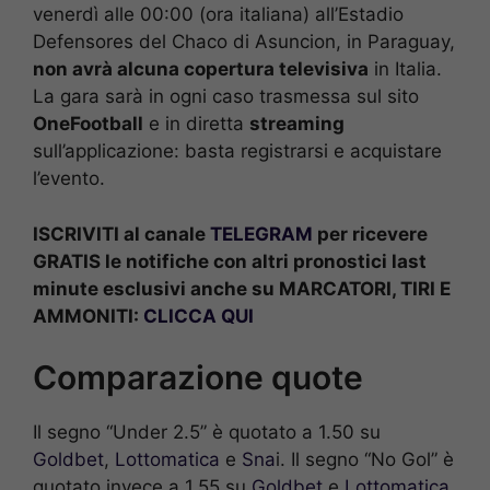
venerdì alle 00:00 (ora italiana) all’Estadio
Defensores del Chaco di Asuncion, in Paraguay,
non avrà alcuna copertura televisiva
in Italia.
La gara sarà in ogni caso trasmessa sul sito
OneFootball
e in diretta
streaming
sull’applicazione: basta registrarsi e acquistare
l’evento.
ISCRIVITI al canale
TELEGRAM
per ricevere
GRATIS le notifiche con altri pronostici last
minute esclusivi anche su MARCATORI, TIRI E
AMMONITI:
CLICCA QUI
Comparazione quote
Il segno “Under 2.5” è quotato a 1.50 su
Goldbet
,
Lottomatica
e
Sna
i. Il segno “No Gol” è
quotato invece a 1.55 su
Goldbet
e
Lottomatica