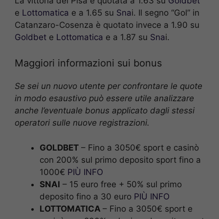
La vittoria del Pisa è quotata a 1.63 su
Goldbet
e
Lottomatica
e a 1.65 su
Sna
i. Il segno “Gol” in
Catanzaro-Cosenza è quotato invece a 1.90 su
Goldbet
e
Lottomatica
e a 1.87 su
Sna
i.
Maggiori informazioni sui bonus
Se sei un nuovo utente per confrontare le quote
in modo esaustivo può essere utile analizzare
anche l’eventuale bonus applicato dagli stessi
operatori sulle nuove registrazioni.
GOLDBET
– Fino a 3050€ sport e casinò
con 200% sul primo deposito sport fino a
1000€
PIÙ INFO
SNAI
– 15 euro free + 50% sul primo
deposito fino a 30 euro
PIÙ INFO
LOTTOMATICA
– Fino a 3050€ sport e