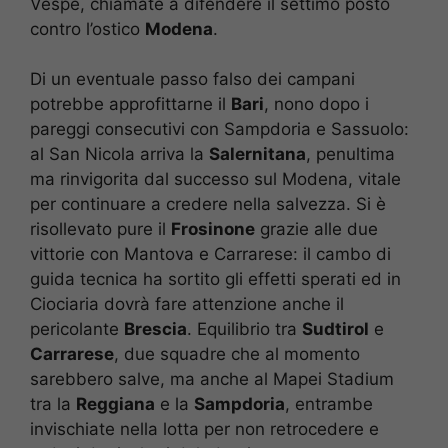
Vespe, chiamate a difendere il settimo posto
contro l’ostico
Modena
.
Di un eventuale passo falso dei campani
potrebbe approfittarne il
Bari
, nono dopo i
pareggi consecutivi con Sampdoria e Sassuolo:
al San Nicola arriva la
Salernitana
, penultima
ma rinvigorita dal successo sul Modena, vitale
per continuare a credere nella salvezza. Si è
risollevato pure il
Frosinone
grazie alle due
vittorie con Mantova e Carrarese: il cambo di
guida tecnica ha sortito gli effetti sperati ed in
Ciociaria dovrà fare attenzione anche il
pericolante
Brescia
. Equilibrio tra
Sudtirol
e
Carrarese
, due squadre che al momento
sarebbero salve, ma anche al Mapei Stadium
tra la
Reggiana
e la
Sampdoria
, entrambe
invischiate nella lotta per non retrocedere e