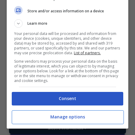
VERIFICA
Store and/or access information on a device
Learn more
Mostra Informazioni
Your personal data will be processed and information from
your device (cookies, unique identifiers, and other device
data) may be stored by, accessed by and shared with 319
partners, or used specifically by this site. We and our partners
may use precise geolocation data.
List of partners.
Some vendors may process your personal data on the basis
BONUS BENVENUTO GOLDBET: 2.050€
of legitimate interest, which you can object to by managing
Fino a 2050€ sport e casino
your options below. Look for a link at the bottom of this page
or in the site menu to manage or withdraw consent in privacy
Per i nuovi registrati: 100% fino a 2.000€ in Bonus
and cookie settings.
Scommesse + 50% del primo deposito fino a 50€
2050€
Consent
VERIFICA
Manage options
Mostra Informazioni