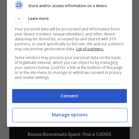
Store and/or access information on a device
Learn more
BONUS BENVENUTO LOTTOMATICA: 2050€
Fino a 2050€ bonus scommesse e sport
Your personal data will be processed and information from
your device (cookies, unique identifiers, and other device
Per i nuovi utenti della piattaforma: 100% fino a 50€ in
data) may be stored by, accessed by and shared with 319
Bonus Scommesse + 100% fino a 2000€ in Bonus
partners, or used specifically by this site. We and our partners
Sport
may use precise geolocation data.
List of partners.
2050€
Some vendors may process your personal data on the basis
of legitimate interest, which you can object to by managing
your options below. Look for a link at the bottom of this page
or in the site menu to manage or withdraw consent in privacy
VERIFICA
and cookie settings.
Mostra Informazioni
Consent
SNAI
Manage options
Bonus Benvenuto Sport: fino a 1.000€