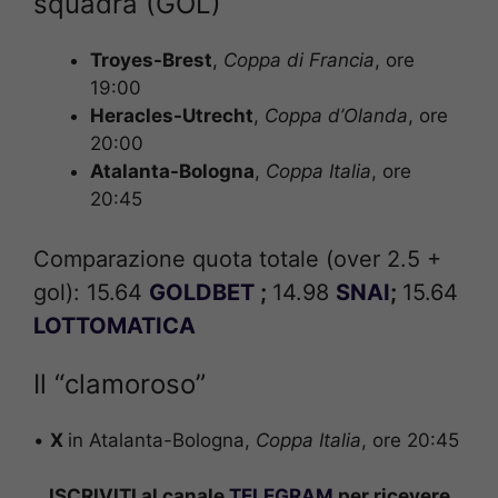
squadra (GOL)
Troyes-Brest
,
Coppa di Francia
, ore
19:00
Heracles-Utrecht
,
Coppa d’Olanda
, ore
20:00
Atalanta-Bologna
,
Coppa Italia
, ore
20:45
Comparazione quota totale (over 2.5 +
gol): 15.64
GOLDBET
;
14.98
SNAI
;
15.64
LOTTOMATICA
Il “clamoroso”
•
X
in Atalanta-Bologna,
Coppa Italia
, ore 20:45
ISCRIVITI al canale
TELEGRAM
per ricevere