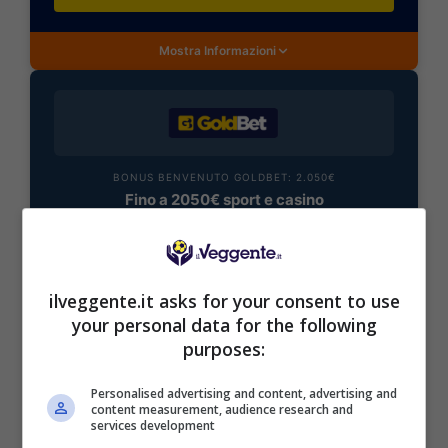
Mostra Informazioni
BONUS BENVENUTO GOLDBET: 2.050€
Fino a 2050€ sport e casino
Per i nuovi registrati: 100% fino a 2.000€ in Bonus
Scommesse + 50% del primo deposito fino a 50€
2050€
ilveggente.it asks for your consent to use
your personal data for the following
VERIFICA
purposes:
Mostra Informazioni
Personalised advertising and content, advertising and
content measurement, audience research and
services development