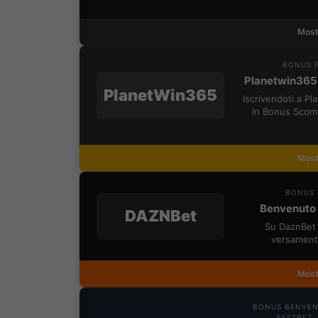
Most
BONUS P
Planetwin365
PlanetWin365
Iscrivendoti a P
in Bonus Scom
Most
BONUS 
Benvenuto 
DAZNBet
Su DaznBet 
versament
Most
BONUS BENVE
FASTBET