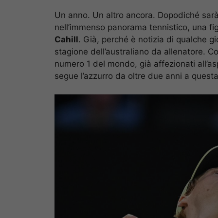
Un anno. Un altro ancora. Dopodiché sar
nell’immenso panorama tennistico, una fig
Cahill
. Già, perché è notizia di qualche g
stagione dell’australiano da allenatore. Co
numero 1 del mondo, già affezionati all’a
segue l’azzurro da oltre due anni a questa