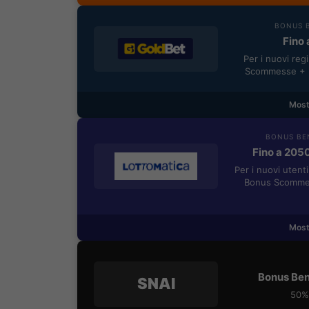
BONUS B
Fino 
Per i nuovi reg
Scommesse + 5
Most
BONUS BE
Fino a 205
Per i nuovi utent
Bonus Scommes
Most
Bonus Ben
SNAI
50% 