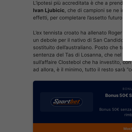
L’ipotesi più accreditata è che a prendere
Ivan Ljubicic
, che di campioni se ne int
effetti, per completare l’assetto futuro de
L’ex tennista croato ha allenato Roger F
un debole per il nativo di San Candido. N
sostituito dell’australiano. Posto che tut
sentenza del Tas di Losanna, che nel mese
sull’affaire Clostebol che ha investito, co
ad allora, è il minimo, tutto il resto sarà 
BONU
Bonus 50€ SE
Bonus 50€ senza 
rimb
Most