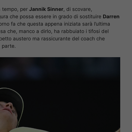
à tempo, per
Jannik Sinner
, di scovare,
ura che possa essere in grado di sostituire
Darren
iorno fa che questa appena iniziata sarà l’ultima
sa che, manco a dirlo, ha rabbuiato i tifosi del
spetto austero ma rassicurante del coach che
 parte.