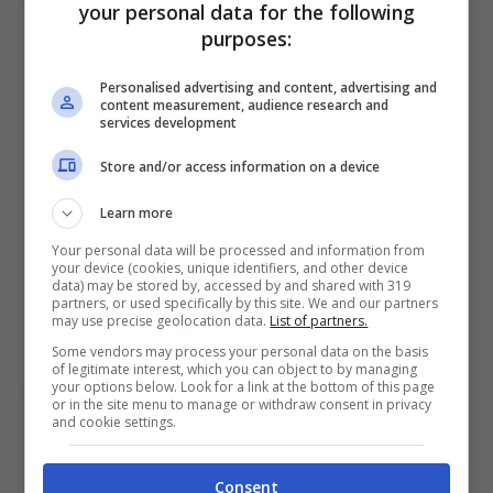
your personal data for the following
purposes:
PlanetWin365
Personalised advertising and content, advertising and
content measurement, audience research and
BONUS PLANETWIN365: FINO A 2050€
services development
Planetwin365: 2050€ per sport e scommesse
Iscrivendoti a PlanetWin365 ricevi: 100% fino a 2000€
Store and/or access information on a device
in Bonus Scommesse + 100% fino a 50€ in Bonus
Sport
Learn more
2050€
Your personal data will be processed and information from
your device (cookies, unique identifiers, and other device
data) may be stored by, accessed by and shared with 319
VERIFICA
partners, or used specifically by this site. We and our partners
may use precise geolocation data.
List of partners.
Some vendors may process your personal data on the basis
Mostra Informazioni
of legitimate interest, which you can object to by managing
your options below. Look for a link at the bottom of this page
or in the site menu to manage or withdraw consent in privacy
and cookie settings.
DAZNBet
Consent