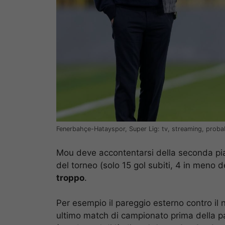
Fenerbahçe-Hatayspor, Super Lig: tv, streaming, probabi
Mou deve accontentarsi della seconda piaz
del torneo (solo 15 gol subiti, 4 in meno 
troppo
.
Per esempio il pareggio esterno contro il 
ultimo match di campionato prima della pa