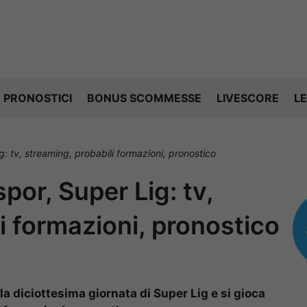
PRONOSTICI
BONUS SCOMMESSE
LIVESCORE
LE
 tv, streaming, probabili formazioni, pronostico
or, Super Lig: tv,
i formazioni, pronostico
a diciottesima giornata di Super Lig e si gioca