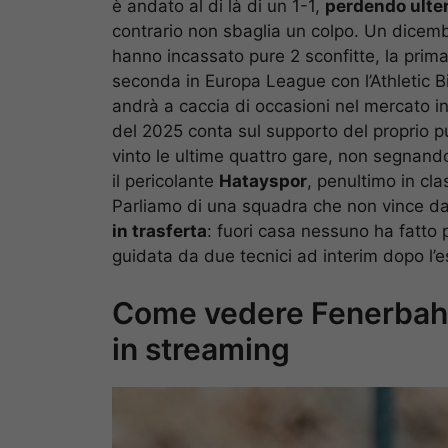
è andato al di là di un 1-1,
perdendo ulter
contrario non sbaglia un colpo. Un dicemb
hanno incassato pure 2 sconfitte, la prima
seconda in Europa League con l’Athletic Bi
andrà a caccia di occasioni nel mercato inv
del 2025 conta sul supporto del proprio p
vinto le ultime quattro gare, non segnando
il pericolante
Hatayspor
, penultimo in cla
Parliamo di una squadra che non vince da
in trasferta
: fuori casa nessuno ha fatto
guidata da due tecnici ad interim dopo l’
Come vedere Fenerbahçe
in streaming