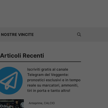
 NOSTRE VINCITE
Articoli Recenti
Iscriviti gratis al canale
Telegram del Veggente:
pronostici esclusivi e in tempo
reale su marcatori, ammoniti,
tiri in porta e tanto altro!
Anteprime
,
CALCIO