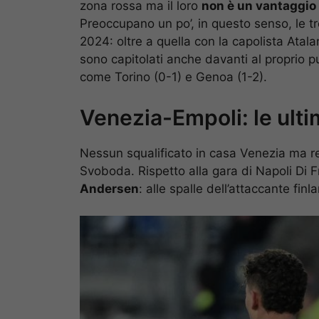
zona rossa ma il loro
non è un vantaggio 
Preoccupano un po’, in questo senso, le tr
2024: oltre a quella con la capolista Atal
sono capitolati anche davanti al proprio p
come Torino (0-1) e Genoa (1-2).
Venezia-Empoli: le ulti
Nessun squalificato in casa Venezia ma 
Svoboda. Rispetto alla gara di Napoli Di F
Andersen
: alle spalle dell’attaccante fi