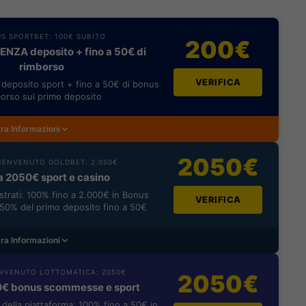
S SPORTBET: 100€ SUBITO
200€
NZA deposito + fino a 50€ di
rimborso
VERIFICA
deposito sport + fino a 50€ di bonus
orso sul primo deposito
ra Informazioni
2050€
ENVENUTO GOLDBET: 2.050€
a 2050€ sport e casino
istrati: 100% fino a 2.000€ in Bonus
VERIFICA
0% del primo deposito fino a 50€
ra Informazioni
NVENUTO LOTTOMATICA: 2050€
2050€
0€ bonus scommesse e sport
i della piattaforma: 100% fino a 50€ in