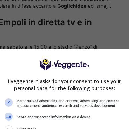
tolare in difesa accanto a
Goglichidze
ed Ismajli.
oli in diretta tv e in
ma sabato alle 15:00 allo stadio “Penzo” di
eaming su DAZN
. La piattaforma detiene i diritti di
mo campionato di calcio italiano. Il piano Standard
 Plus di 59,99 euro, ma solo in caso di
rie A sono trasmessi anche su
Sky
attraverso i
ilveggente.it asks for your consent to use your
). Per attivarlo bisogna necessariamente aver
personal data for the following purposes:
sto aggiuntivo di 5 euro mensili.
Personalised advertising and content, advertising and content
measurement, audience research and services development
er vedere la partita in diretta
Store and/or access information on a device
ere GRATIS le notifiche con altri pronostici last