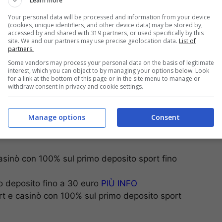
Learn more
 TIRI E AMMONITI:
CLICCA QUI
Your personal data will be processed and information from your device
(cookies, unique identifiers, and other device data) may be stored by,
accessed by and shared with 319 partners, or used specifically by this
site. We and our partners may use precise geolocation data.
List of
partners.
e
Lottomatica
e a 1.80 su
Sna
i. Il segno “X2” è
Some vendors may process your personal data on the basis of legitimate
interest, which you can object to by managing your options below. Look
matica
e a 1.55 su
Sna
i.
for a link at the bottom of this page or in the site menu to manage or
withdraw consent in privacy and cookie settings.
Manage options
Consent
 quote in modo esaustivo può essere utile
to dagli stessi operatori sulle nuove registrazioni.
asinò con 100% sul primo deposito sport fino
o deposito fino a 30 euro
PIÙ INFO
rt e casinò con 100% sul primo deposito sport