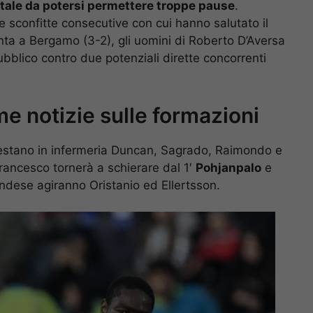
tale da potersi permettere troppe pause
.
e sconfitte consecutive con cui hanno salutato il
anta a Bergamo (3-2), gli uomini di Roberto D’Aversa
ubblico contro due potenziali dirette concorrenti
me notizie sulle formazioni
restano in infermeria Duncan, Sagrado, Raimondo e
rancesco tornerà a schierare dal 1′
Pohjanpalo
e
nlandese agiranno Oristanio ed Ellertsson.