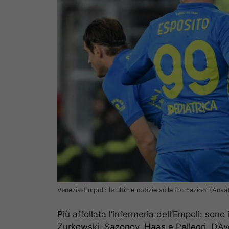
Venezia-Empoli: le ultime notizie sulle formazioni (Ansa)
Più affollata l’infermeria dell’Empoli: sono
Zurkowski, Sazonov, Haas e Pellegri. D’