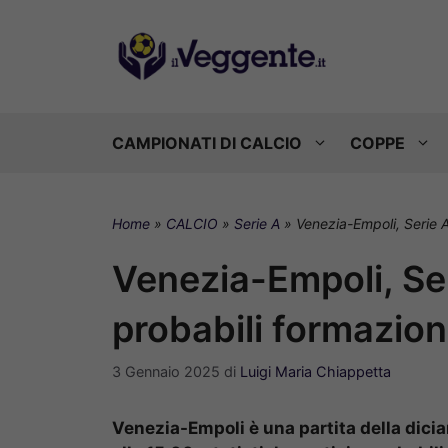
Vai
al
contenuto
CAMPIONATI DI CALCIO
COPPE
Home
»
CALCIO
»
Serie A
»
Venezia-Empoli, Serie A
Venezia-Empoli, Ser
probabili formazion
3 Gennaio 2025
di
Luigi Maria Chiappetta
Venezia-Empoli è una partita della dici