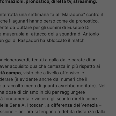
i formazioni, pronostico, diretta tv, streaming.
interrotta una settimana fa al “Maradona” contro il
 e che i lagunari hanno perso come da pronostico,
nte da buttare per gli uomini di Eusebio Di
a museruola all’attacco della squadra di Antonio
un gol di Raspadori ha sbloccato il match
.
cioneroverdi, tenuti a galla dalle parate di un
ver acquisito qualche certezza in più rispetto ai
metà campo
, visto che a livello offensivo le
derare (è evidente anche dai numeri che il
bbia raccolto meno di quanto avrebbe meritato). Nel
ona dose di cinismo in più per raggiungere
rà fondamentale vincere gli scontri diretti come
ella Serie A. I toscani, a differenza del Venezia –
sione – per ora si tengono a debita distanza dalla