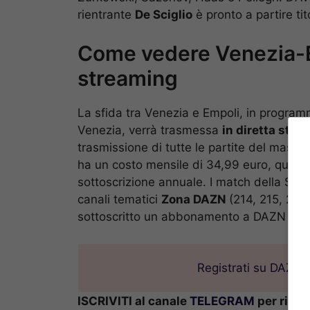
rientrante
De Sciglio
è pronto a partire ti
Come vedere Venezia-Emp
streaming
La sfida tra Venezia e Empoli, in program
Venezia, verrà trasmessa
in diretta str
trasmissione di tutte le partite del massi
ha un costo mensile di 34,99 euro, quello
sottoscrizione annuale. I match della Se
canali tematici
Zona DAZN
(214, 215, 216
sottoscritto un abbonamento a DAZN al co
Registrati su DAZN p
ISCRIVITI al canale
TELEGRAM
per ricev