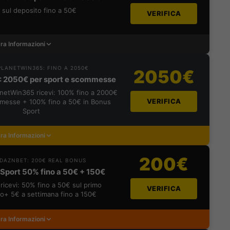
sul deposito fino a 50€
VERIFICA
ra Informazioni
LANETWIN365: FINO A 2050€
2050€
: 2050€ per sport e scommesse
lanetWin365 ricevi: 100% fino a 2000€
VERIFICA
messe + 100% fino a 50€ in Bonus
Sport
ra Informazioni
200€
DAZNBET: 200€ REAL BONUS
Sport 50% fino a 50€ + 150€
ricevi: 50% fino a 50€ sul primo
VERIFICA
o+ 5€ a settimana fino a 150€
ra Informazioni