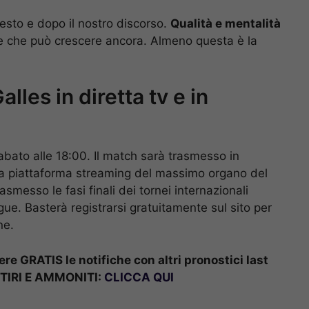
uesto e dopo il nostro discorso.
Qualità e mentalità
e che può crescere ancora. Almeno questa è la
les in diretta tv e in
bato alle 18:00. Il match sarà trasmesso in
la piattaforma streaming del massimo organo del
smesso le fasi finali dei tornei internazionali
gue. Basterà registrarsi gratuitamente sul sito per
ne.
ere GRATIS le notifiche con altri pronostici last
 TIRI E AMMONITI:
CLICCA QUI