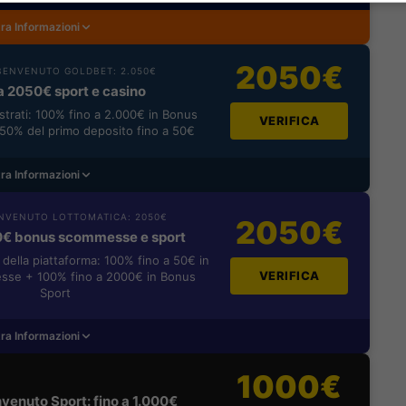
ra Informazioni
2050€
ENVENUTO GOLDBET: 2.050€
a 2050€ sport e casino
istrati: 100% fino a 2.000€ in Bonus
VERIFICA
0% del primo deposito fino a 50€
ra Informazioni
NVENUTO LOTTOMATICA: 2050€
2050€
0€ bonus scommesse e sport
i della piattaforma: 100% fino a 50€ in
VERIFICA
se + 100% fino a 2000€ in Bonus
Sport
ra Informazioni
1000€
venuto Sport: fino a 1.000€