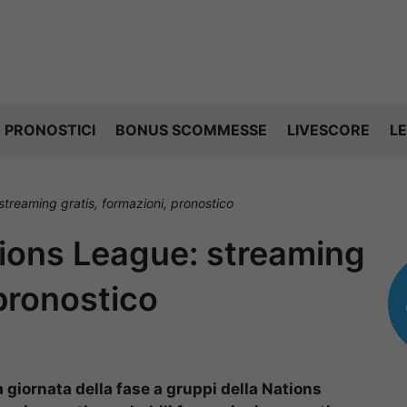
PRONOSTICI
BONUS SCOMMESSE
LIVESCORE
LE
streaming gratis, formazioni, pronostico
tions League: streaming
 pronostico
a giornata della fase a gruppi della Nations