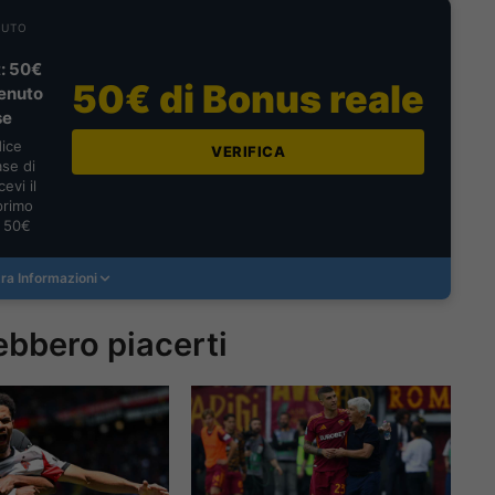
NUTO
: 50€
50€ di Bonus reale
enuto
se
dice
VERIFICA
se di
evi il
primo
a 50€
ra Informazioni
ebbero piacerti