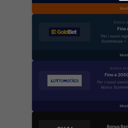
Most
BONUS B
Fino 
Per i nuovi reg
Scommesse + 5
Most
BONUS BE
Fino a 205
Per i nuovi utent
Bonus Scommes
Most
Bonus Ben