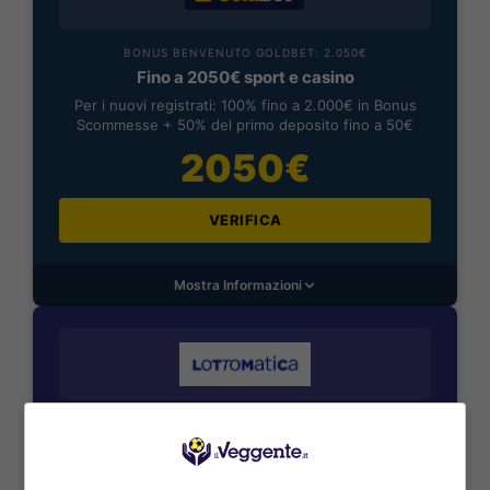
BONUS BENVENUTO GOLDBET: 2.050€
Fino a 2050€ sport e casino
Per i nuovi registrati: 100% fino a 2.000€ in Bonus
Scommesse + 50% del primo deposito fino a 50€
2050€
VERIFICA
Mostra Informazioni
BONUS BENVENUTO LOTTOMATICA: 2050€
Fino a 2050€ bonus scommesse e sport
Per i nuovi utenti della piattaforma: 100% fino a 50€ in