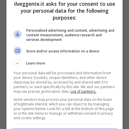
Bonus Scommesse + 100% fino a 2000€ in Bonus
ilveggente.it asks for your consent to use
Sport
your personal data for the following
2050€
purposes:
Personalised advertising and content, advertising and
VERIFICA
content measurement, audience research and
services development
Mostra Informazioni
Store and/or access information on a device
Learn more
SNAI
Your personal data will be processed and information from
your device (cookies, unique identifiers, and other device
data) may be stored by, accessed by and shared with 319
partners, or used specifically by this site. We and our partners
Bonus Benvenuto Sport: fino a 1.000€
may use precise geolocation data.
List of partners.
50% sul deposito fino a 50€
Some vendors may process your personal data on the basis
1000€
of legitimate interest, which you can object to by managing
your options below. Look for a link at the bottom of this page
or in the site menu to manage or withdraw consent in privacy
and cookie settings.
VERIFICA