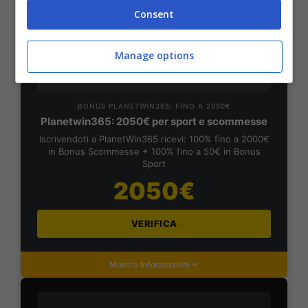
Consent
Mostra Informazioni
Manage options
PlanetWin365
BONUS PLANETWIN365: FINO A 2050€
Planetwin365: 2050€ per sport e scommesse
Iscrivendoti a PlanetWin365 ricevi: 100% fino a 2000€
in Bonus Scommesse + 100% fino a 50€ in Bonus
Sport
2050€
VERIFICA
Mostra Informazioni