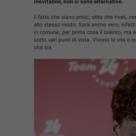
inevitabile, non ci sono alternative.
Il fatto che siano amici, oltre che rivali
allo stesso modo. Sarà anche vero, infatt
in comune, per prima cosa il talento, ma è
sotto vari punti di vista. Vivono la vita e 
che sia.