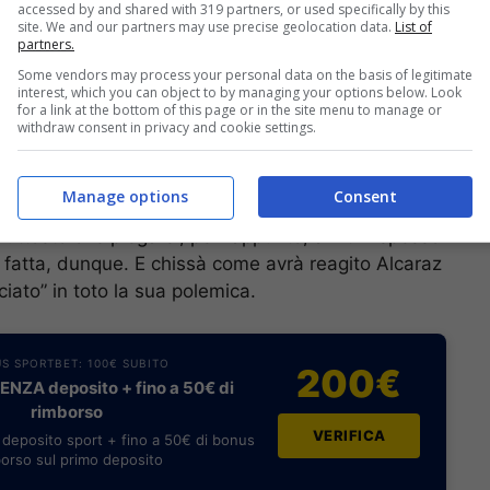
accessed by and shared with 319 partners, or used specifically by this
site. We and our partners may use precise geolocation data.
List of
 insomma, che nessuno è costretto a giocare, se
partners.
relax, ma c’è dell’altro. Spiace saltare qualche
Some vendors may process your personal data on the basis of legitimate
interest, which you can object to by managing your options below. Look
ichiarazioni, ad ogni modo, sembrerebbero fornire
for a link at the bottom of this page or in the site menu to manage or
i sono posti nei giorni scorsi, relativa al fatto che
withdraw consent in privacy and cookie settings.
ento, disertare la
Laver Cup
.
Manage options
Consent
 costretto a farlo e se non lo fa è perché in quei
piuttosto che piegarsi, per l’appunto, ai ritmi spesso
a fatta, dunque. E chissà come avrà reagito Alcaraz
ciato” in toto la sua polemica.
S SPORTBET: 100€ SUBITO
200€
NZA deposito + fino a 50€ di
rimborso
VERIFICA
deposito sport + fino a 50€ di bonus
orso sul primo deposito