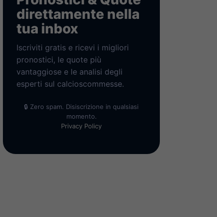
direttamente nella
tua inbox
Iscriviti gratis e ricevi i migliori
pronostici, le quote più
vantaggiose e le analisi degli
esperti sul calcioscommesse.
🔒 Zero spam. Disiscrizione in qualsiasi
momento.
Privacy Policy