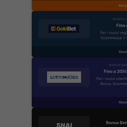
Most
BONUS B
Fino 
Per i nuovi reg
Scommesse + 5
Most
BONUS BE
Fino a 205
Per i nuovi utent
Bonus Scommes
Most
Bonus Ben
SNAI