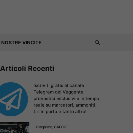
 NOSTRE VINCITE
Articoli Recenti
Iscriviti gratis al canale
Telegram del Veggente:
pronostici esclusivi e in tempo
reale su marcatori, ammoniti,
tiri in porta e tanto altro!
Anteprime
,
CALCIO