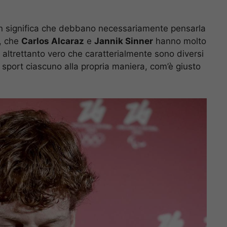
, non significa che debbano necessariamente pensarla
i, che
Carlos Alcaraz
e
Jannik Sinner
hanno molto
 altrettanto vero che caratterialmente sono diversi
lo sport ciascuno alla propria maniera, com’è giusto