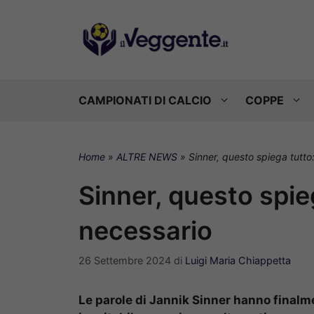
Vai
al
contenuto
CAMPIONATI DI CALCIO
COPPE
Home
»
ALTRE NEWS
»
Sinner, questo spiega tutto
Sinner, questo spie
necessario
26 Settembre 2024
di
Luigi Maria Chiappetta
Le parole di Jannik Sinner hanno finalme