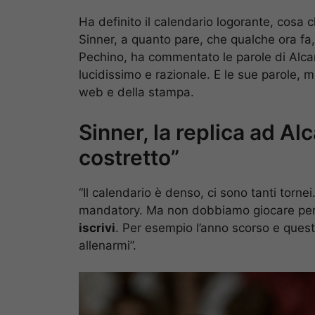
Ha definito il calendario logorante, cosa 
Sinner, a quanto pare, che qualche ora fa,
Pechino, ha commentato le parole di Alcar
lucidissimo e razionale. E le sue parole, m
web e della stampa.
Sinner, la replica ad Al
costretto”
“Il calendario è denso, ci sono tanti tor
mandatory. Ma non dobbiamo giocare per
iscrivi
. Per esempio l’anno scorso e quest
allenarmi”.