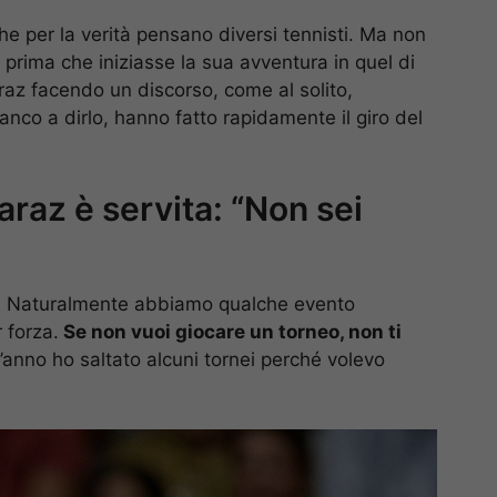
che per la verità pensano diversi tennisti. Ma non
 prima che iniziasse la sua avventura in quel di
az facendo un discorso, come al solito,
anco a dirlo, hanno fatto rapidamente il giro del
caraz è servita: “Non sei
nei. Naturalmente abbiamo qualche evento
 forza.
Se non vuoi giocare un torneo, non ti
’anno ho saltato alcuni tornei perché volevo