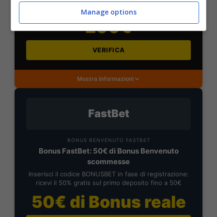
versamento+ 5€ a settimana fino a 150€
Manage options
200€
VERIFICA
Mostra Informazioni
FastBet
BONUS BENVENUTO FASTBET
Bonus FastBet: 50€ di Bonus Benvenuto
scommesse
Inserisci il codice BONUSBET in fase di registrazione:
ricevi il 50% gratis sul primo deposito fino a 50€
50€ di Bonus reale