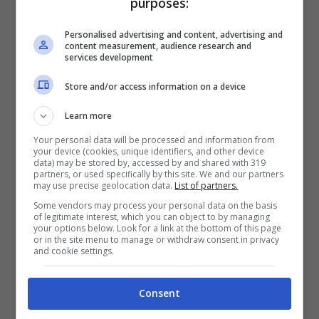
purposes:
BONUS PLANETWIN365: FINO A 2050€
Personalised advertising and content, advertising and
Planetwin365: 2050€ per sport e scommesse
content measurement, audience research and
services development
Iscrivendoti a PlanetWin365 ricevi: 100% fino a 2000€
in Bonus Scommesse + 100% fino a 50€ in Bonus
Store and/or access information on a device
Sport
2050€
Learn more
Your personal data will be processed and information from
VERIFICA
your device (cookies, unique identifiers, and other device
data) may be stored by, accessed by and shared with 319
partners, or used specifically by this site. We and our partners
may use precise geolocation data.
List of partners.
Mostra Informazioni
Some vendors may process your personal data on the basis
of legitimate interest, which you can object to by managing
your options below. Look for a link at the bottom of this page
or in the site menu to manage or withdraw consent in privacy
DAZNBet
and cookie settings.
BONUS DAZNBET: 200€ REAL BONUS
Consent
Benvenuto Sport 50% fino a 50€ + 150€
Su DaznBet ricevi: 50% fino a 50€ sul primo