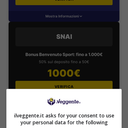
Mostra Informazioni
SNAI
Bonus Benvenuto Sport: fino a 1.000€
50% sul deposito fino a 50€
1000€
VERIFICA
Mostra Informazioni
ilveggente.it asks for your consent to use
your personal data for the following
PlanetWin365