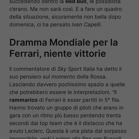
succedendo dentro la
Red Bull
, le possibilità
c’erano. Ma non sarà così. E a fare un quadro
della situazione, sicuramente non bella dopo
domenica, ci ha pensato
Ivan Capelli
.
Dramma Mondiale per la
Ferrari, niente vittorie
Il commentatore di
Sky Sport Italia
ha detto il
suo pensiero sul momento della Rossa.
Lasciando davvero pochissimo spazio a quelle
che potrebbero essere le interpretazioni. “Il
rammarico
di Ferrari è esser partiti in 5° fila.
Hanno trovato un gruppo di piloti che erano in
gara con un ritmo più basso perdendo trenta
secondi dai top team che è il distacco che ha
avuto Leclerc. Questa è una pista dal sorpasso
impossibile, vedi Leclerc alla fine con Russell