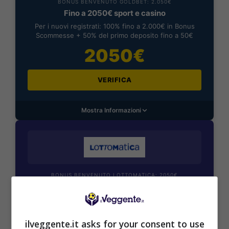
BONUS BENVENUTO GOLDBET: 2.050€
Fino a 2050€ sport e casino
Per i nuovi registrati: 100% fino a 2.000€ in Bonus
Scommesse + 50% del primo deposito fino a 50€
2050€
VERIFICA
Mostra Informazioni
BONUS BENVENUTO LOTTOMATICA: 2050€
Fino a 2050€ bonus scommesse e sport
Per i nuovi utenti della piattaforma: 100% fino a 50€ in
Bonus Scommesse + 100% fino a 2000€ in Bonus
Sport
ilveggente.it asks for your consent to use