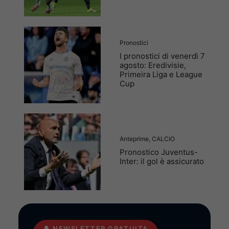
Pronostici
I pronostici di venerdì 7
agosto: Eredivisie,
Primeira Liga e League
Cup
Anteprime
,
CALCIO
Pronostico Juventus-
Inter: il gol è assicurato
🔔
NEWSLETTER GRATUITA