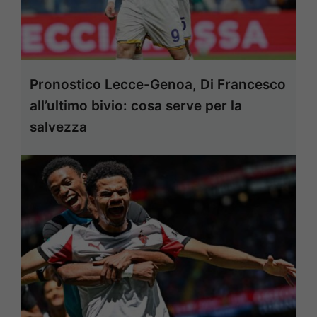
Pronostico Lecce-Genoa, Di Francesco
all’ultimo bivio: cosa serve per la
salvezza