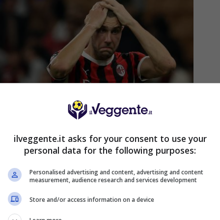
ilveggente.it asks for your consent to use your
personal data for the following purposes:
Personalised advertising and content, advertising and content
measurement, audience research and services development
Store and/or access information on a device