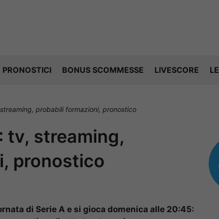
PRONOSTICI
BONUS SCOMMESSE
LIVESCORE
LE
, streaming, probabili formazioni, pronostico
: tv, streaming,
i, pronostico
ornata di Serie A e si gioca domenica alle 20:45: