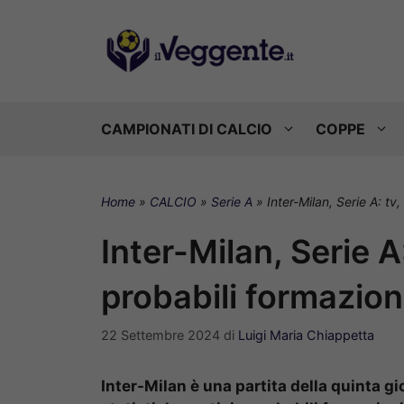
Vai
al
contenuto
CAMPIONATI DI CALCIO
COPPE
Home
»
CALCIO
»
Serie A
»
Inter-Milan, Serie A: tv
Inter-Milan, Serie A
probabili formazion
22 Settembre 2024
di
Luigi Maria Chiappetta
Inter-Milan è una partita della quinta gi