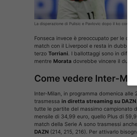
La disperazione di Pulisic e Pavlovic dopo il ko con il L
Fonseca invece è preoccupato per le condi
match con il Liverpool e resta in dubbio per
terzo
Torriani
. I ballottaggi sono in difes
mentre
Morata
dovrebbe vincere il duell
Come vedere Inter-Milan
Inter-Milan, in programma domenica alle 2
trasmessa
in diretta streaming su DAZN
tutte le partite del massimo campionato di
mensile di 34,99 euro, quello Plus di 59,9
match della Serie A sono trasmessi anch
DAZN
(214, 215, 216). Per attivarlo biso