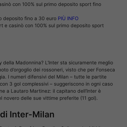
asinò con 100% sul primo deposito sport fino
o deposito fino a 30 euro
PIÙ INFO
rt e casinò con 100% sul primo deposito sport
y della Madonnina? L’Inter sta sicuramente meglio
to d’orgoglio dei rossoneri, visto che per Fonseca
a. I numeri difensivi del Milan – tutte le partite
 con 3 gol complessivi – suggeriscono in ogni caso
ne a Lautaro Martinez: il capitano dell’Inter è
l novero delle sue vittime preferite (11 gol).
di Inter-Milan