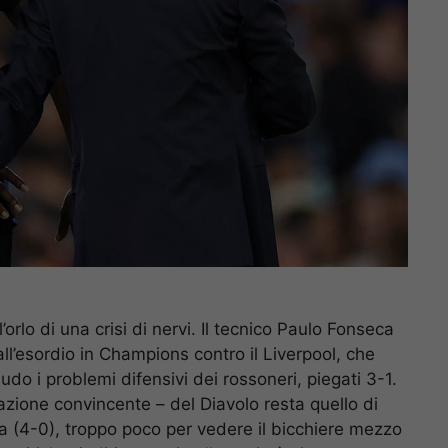
l’orlo di una crisi di nervi. Il tecnico Paulo Fonseca
 all’esordio in Champions contro il Liverpool, che
o i problemi difensivi dei rossoneri, piegati 3-1.
azione convincente – del Diavolo resta quello di
 (4-0), troppo poco per vedere il bicchiere mezzo