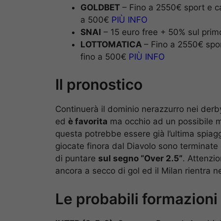
GOLDBET
– Fino a 2550€ sport e c
a 500€
PIÙ INFO
SNAI
– 15 euro free + 50% sul prim
LOTTOMATICA
– Fino a 2550€ spo
fino a 500€
PIÙ INFO
Il pronostico
Continuerà il dominio nerazzurro nei derb
ed
è favorita
ma occhio ad un possibile mo
questa potrebbe essere già l’ultima spiaggi
giocate finora dal Diavolo sono terminate
di puntare
sul segno “Over 2.5”
. Attenzio
ancora a secco di gol ed il Milan rientra ne
Le probabili formazioni 