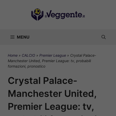
Vai
al
contenuto
MENU
Home
»
CALCIO
»
Premier League
»
Crystal Palace-
Manchester United, Premier League: tv, probabili
formazioni, pronostico
Crystal Palace-
Manchester United,
Premier League: tv,