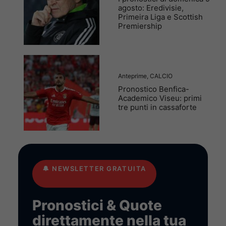
agosto: Eredivisie,
Primeira Liga e Scottish
Premiership
Anteprime
,
CALCIO
Pronostico Benfica-
Academico Viseu: primi
tre punti in cassaforte
🔔
NEWSLETTER GRATUITA
Pronostici & Quote
direttamente nella tua