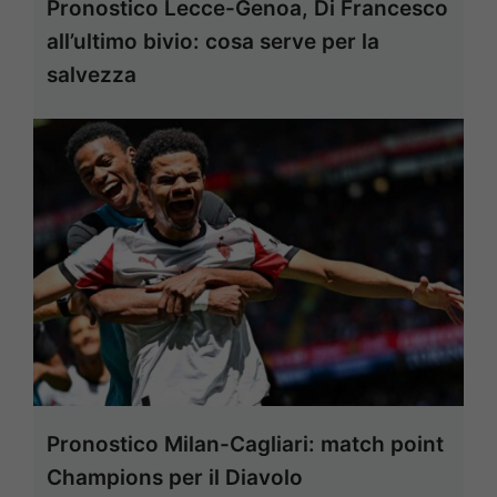
Pronostico Lecce-Genoa, Di Francesco
all’ultimo bivio: cosa serve per la
salvezza
Pronostico Milan-Cagliari: match point
Champions per il Diavolo