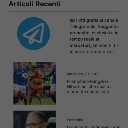
Articoli Recenti
Iscriviti gratis al canale
Telegram del Veggente:
pronostici esclusivi e in
tempo reale su
marcatori, ammoniti, tiri
in porta e tanto altro!
Anteprime
,
CALCIO
Pronostico Rangers-
Hibernian: alle spalle il
momento complicato
Pronostici
I pronostici di domenica 9