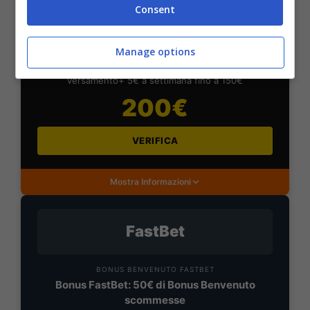
Consent
BONUS DAZNBET: 200€ REAL BONUS
Benvenuto Sport 50% fino a 50€ + 150€
Manage options
Su DaznBet ricevi: 50% fino a 50€ sul primo
versamento+ 5€ a settimana fino a 150€
200€
VERIFICA
Mostra Informazioni
FastBet
BONUS BENVENUTO FASTBET
Bonus FastBet: 50€ di Bonus Benvenuto
scommesse