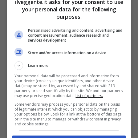
ilveggente.it asks for your consent to use
Mostra Informazioni
your personal data for the following
purposes:
PlanetWin365
Personalised advertising and content, advertising and
content measurement, audience research and
services development
BONUS PLANETWIN365: FINO A 2050€
Planetwin365: 2050€ per sport e scommesse
Store and/or access information on a device
Iscrivendoti a PlanetWin365 ricevi: 100% fino a 2000€
in Bonus Scommesse + 100% fino a 50€ in Bonus
Learn more
Sport
Your personal data will be processed and information from
2050€
your device (cookies, unique identifiers, and other device
data) may be stored by, accessed by and shared with 319
partners, or used specifically by this site. We and our partners
may use precise geolocation data.
List of partners.
VERIFICA
Some vendors may process your personal data on the basis
of legitimate interest, which you can object to by managing
your options below. Look for a link at the bottom of this page
Mostra Informazioni
or in the site menu to manage or withdraw consent in privacy
and cookie settings.
DAZNBet