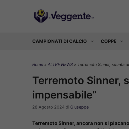
Vai
al
contenuto
CAMPIONATI DI CALCIO
COPPE
Home
»
ALTRE NEWS
»
Terremoto Sinner, spunta a
Terremoto Sinner, 
impensabile”
28 Agosto 2024
di
Giuseppe
Terremoto Sinner, ancora non si placano 