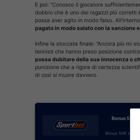
E poi: “Conosco il giocatore sufficiente
dubbio che è uno dei ragazzi più corretti 
possa aver agito in modo falso. All’inter
pagato in modo salato con la sanzione e
Infine la stoccata finale: “Ancora più mi st
tennisti che hanno preso posizione contro 
possa dubitare della sua innocenza o ch
punizione che a rigore di certezza scient
di così si muore davvero.
BONU
Bonus 50€ SE
Bonus 50€ senza 
rimb