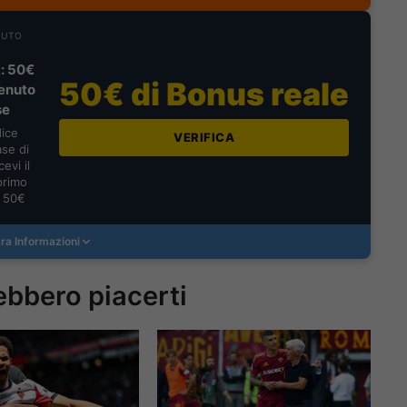
NUTO
: 50€
50€ di Bonus reale
enuto
se
dice
VERIFICA
se di
evi il
primo
a 50€
ra Informazioni
ebbero piacerti