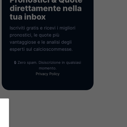
direttamente nella
tua inbox
Iscriviti gratis e ricevi i migliori
pronostici, le quote più
vantaggiose e le analisi degli
esperti sul calcioscommesse.
🔒 Zero spam. Disiscrizione in qualsiasi
momento.
Privacy Policy