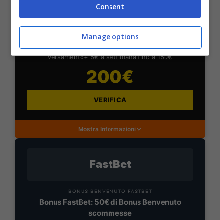
Consent
BONUS DAZNBET: 200€ REAL BONUS
Benvenuto Sport 50% fino a 50€ + 150€
Manage options
Su DaznBet ricevi: 50% fino a 50€ sul primo
versamento+ 5€ a settimana fino a 150€
200€
VERIFICA
Mostra Informazioni
FastBet
BONUS BENVENUTO FASTBET
Bonus FastBet: 50€ di Bonus Benvenuto
scommesse