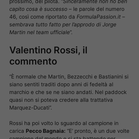
prossimo, del pilota. “
Sinceramente non ho ben
capito cosa è successo
– le parole del numero
46, così come riportato da
FormulaPassion.it
–
s
embrava tutto fatto per l’approdo di Jorge
Martin nel team ufficiale
”.
Valentino Rossi, il
commento
“È normale che Martin, Bezzecchi e Bastianini si
siano sentiti traditi dopo anni di fedeltà al
marchio e che se ne siano andati. Nel paddock
quasi non si poteva credere alla trattativa
Marquez-Ducati”.
Rossi ha poi volto lo sguardo al campione in
carica
Pecco Bagnaia:
“E’ pronto, è un due volte
campione del mondo e si sta battendo per