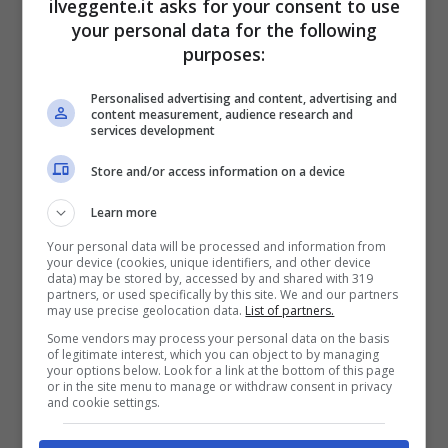
ilveggente.it asks for your consent to use
Mostra Informazioni
your personal data for the following
purposes:
PlanetWin365
Personalised advertising and content, advertising and
content measurement, audience research and
services development
BONUS PLANETWIN365: FINO A 2050€
Planetwin365: 2050€ per sport e scommesse
Store and/or access information on a device
Iscrivendoti a PlanetWin365 ricevi: 100% fino a 2000€
in Bonus Scommesse + 100% fino a 50€ in Bonus
Learn more
Sport
Your personal data will be processed and information from
2050€
your device (cookies, unique identifiers, and other device
data) may be stored by, accessed by and shared with 319
partners, or used specifically by this site. We and our partners
may use precise geolocation data.
List of partners.
VERIFICA
Some vendors may process your personal data on the basis
of legitimate interest, which you can object to by managing
your options below. Look for a link at the bottom of this page
Mostra Informazioni
or in the site menu to manage or withdraw consent in privacy
and cookie settings.
DAZNBet