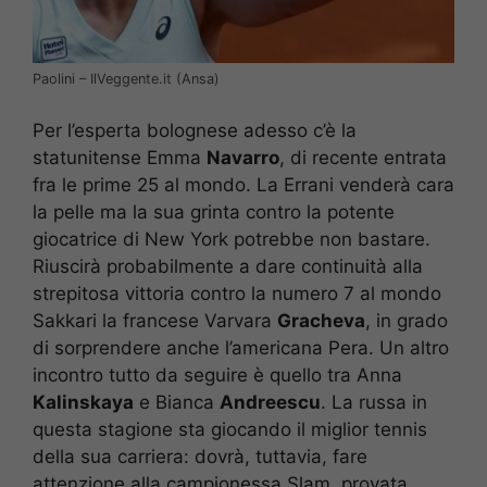
Paolini – IlVeggente.it (Ansa)
Per l’esperta bolognese adesso c’è la
statunitense Emma
Navarro
, di recente entrata
fra le prime 25 al mondo. La Errani venderà cara
la pelle ma la sua grinta contro la potente
giocatrice di New York potrebbe non bastare.
Riuscirà probabilmente a dare continuità alla
strepitosa vittoria contro la numero 7 al mondo
Sakkari la francese Varvara
Gracheva
, in grado
di sorprendere anche l’americana Pera. Un altro
incontro tutto da seguire è quello tra Anna
Kalinskaya
e Bianca
Andreescu
. La russa in
questa stagione sta giocando il miglior tennis
della sua carriera: dovrà, tuttavia, fare
attenzione alla campionessa Slam, provata