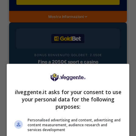
Mostra Informazioni
BONUS BENVENUTO GOLDBET: 2.050€
Fino a 2050€ sport e casino
Per i nuovi registrati: 100% fino a 2.000€ in Bonus
Scommesse + 50% del primo deposito fino a 50€
2050€
ilveggente.it asks for your consent to use
your personal data for the following
VERIFICA
purposes:
Mostra Informazioni
Personalised advertising and content, advertising and
content measurement, audience research and
services development