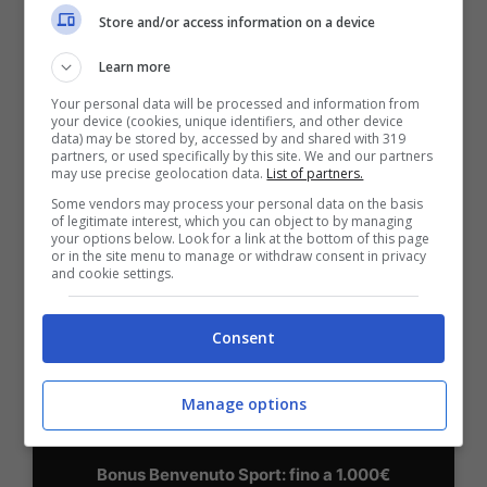
Store and/or access information on a device
Learn more
BONUS BENVENUTO LOTTOMATICA: 2050€
Fino a 2050€ bonus scommesse e sport
Your personal data will be processed and information from
your device (cookies, unique identifiers, and other device
Per i nuovi utenti della piattaforma: 100% fino a 50€ in
data) may be stored by, accessed by and shared with 319
Bonus Scommesse + 100% fino a 2000€ in Bonus
partners, or used specifically by this site. We and our partners
Sport
may use precise geolocation data.
List of partners.
2050€
Some vendors may process your personal data on the basis
of legitimate interest, which you can object to by managing
your options below. Look for a link at the bottom of this page
or in the site menu to manage or withdraw consent in privacy
VERIFICA
and cookie settings.
Mostra Informazioni
Consent
SNAI
Manage options
Bonus Benvenuto Sport: fino a 1.000€