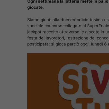
Ogni settimana la lotteria mette in palio
giocate.
Siamo giunti alla duecentodiciottesima e
speciale concorso collegato al SuperEnalot
jackpot raccolto attraverso le giocate in 
festa dei lavoratori, l’estrazione del con
posticipata: si gioca perciò oggi, lunedì 6