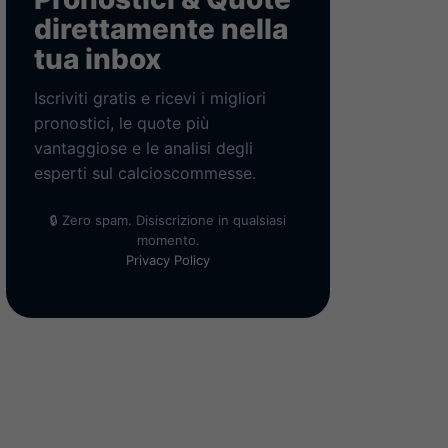
direttamente nella
tua inbox
Iscriviti gratis e ricevi i migliori
pronostici, le quote più
vantaggiose e le analisi degli
esperti sul calcioscommesse.
🔒 Zero spam. Disiscrizione in qualsiasi
momento.
Privacy Policy