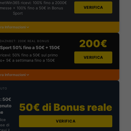
lanetWin365 ricevi: 100% fino a 2000€
VERIFICA
messe + 100% fino a 50€ in Bonus
Sport
ra Informazioni
200€
DAZNBET: 200€ REAL BONUS
Sport 50% fino a 50€ + 150€
ricevi: 50% fino a 50€ sul primo
VERIFICA
o+ 5€ a settimana fino a 150€
ra Informazioni
NUTO
: 50€
50€ di Bonus reale
enuto
se
dice
VERIFICA
se di
evi il