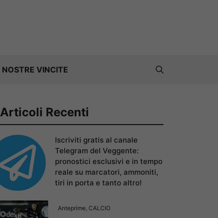
 NOSTRE VINCITE
Articoli Recenti
Iscriviti gratis al canale
Telegram del Veggente:
pronostici esclusivi e in tempo
reale su marcatori, ammoniti,
tiri in porta e tanto altro!
Anteprime
,
CALCIO