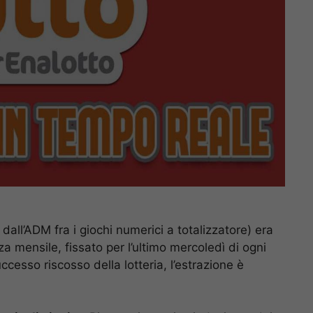
 dall’ADM fra i giochi numerici a totalizzatore) era
mensile, fissato per l’ultimo mercoledì di ogni
cesso riscosso della lotteria, l’estrazione è