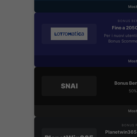
Most
BONUS BE
Fino a 205
Per i nuovi utent
Bonus Scommes
Most
Bonus Ben
SNAI
50% 
Most
BONUS P
Planetwin365