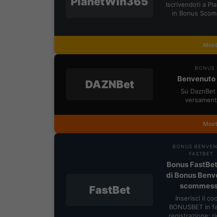
PlanetWin365
Iscrivendoti a P
in Bonus Scom
Most
BONUS 
Benvenuto 
DAZNBet
Su DaznBet 
versament
Most
BONUS BENVE
FASTBET
Bonus FastBet
di Bonus Benv
scommes
FastBet
Inserisci il co
BONUSBET in fa
registrazione: ric