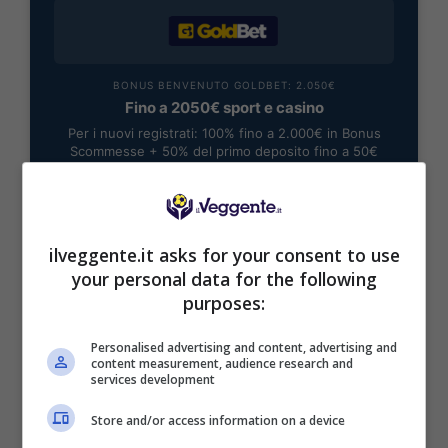
BONUS BENVENUTO GOLDBET: 2.050€
Fino a 2050€ sport e casino
Per i nuovi registrati: 100% fino a 2.000€ in Bonus
Scommesse + 50% del primo deposito fino a 50€
2050€
VERIFICA
ilveggente.it asks for your consent to use
your personal data for the following
Mostra Informazioni
purposes:
Personalised advertising and content, advertising and
content measurement, audience research and
services development
Store and/or access information on a device
BONUS BENVENUTO LOTTOMATICA: 2050€
Fino a 2050€ bonus scommesse e sport