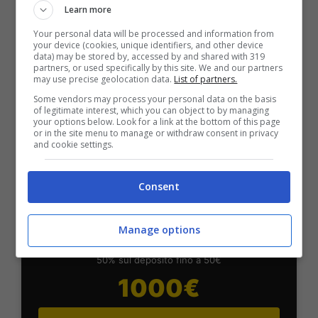
Learn more
Per i nuovi utenti della piattaforma: 100% fino a 50€ in
Bonus Scommesse + 100% fino a 2000€ in Bonus
Your personal data will be processed and information from
Sport
your device (cookies, unique identifiers, and other device
data) may be stored by, accessed by and shared with 319
2050€
partners, or used specifically by this site. We and our partners
may use precise geolocation data.
List of partners.
Some vendors may process your personal data on the basis
VERIFICA
of legitimate interest, which you can object to by managing
your options below. Look for a link at the bottom of this page
or in the site menu to manage or withdraw consent in privacy
and cookie settings.
Mostra Informazioni
Consent
SNAI
Manage options
Bonus Benvenuto Sport: fino a 1.000€
50% sul deposito fino a 50€
1000€