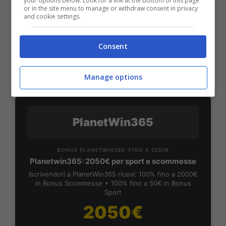
your options below. Look for a link at the bottom of this page
or in the site menu to manage or withdraw consent in privacy
50% sul deposito fino a 50€
and cookie settings.
1000€
Consent
VERIFICA
Manage options
Mostra Informazioni
PlanetWin365
BONUS PLANETWIN365: FINO A 2050€
Planetwin365: 2050€ per sport e scommesse
Iscrivendoti a PlanetWin365 ricevi: 100% fino a 2000€
in Bonus Scommesse + 100% fino a 50€ in Bonus
Sport
2050€