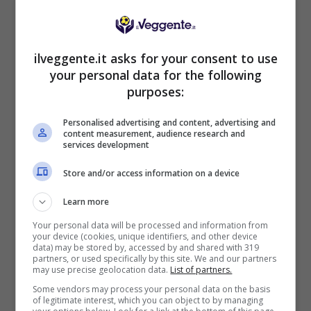
ilveggente.it asks for your consent to use
BONUS BENVENUTO LOTTOMATICA: 2050€
Fino a 2050€ bonus scommesse e sport
your personal data for the following
purposes:
Per i nuovi utenti della piattaforma: 100% fino a 50€ in
Bonus Scommesse + 100% fino a 2000€ in Bonus
Sport
Personalised advertising and content, advertising and
content measurement, audience research and
2050€
services development
Store and/or access information on a device
VERIFICA
Learn more
Mostra Informazioni
Your personal data will be processed and information from
your device (cookies, unique identifiers, and other device
data) may be stored by, accessed by and shared with 319
partners, or used specifically by this site. We and our partners
SNAI
may use precise geolocation data.
List of partners.
Some vendors may process your personal data on the basis
of legitimate interest, which you can object to by managing
Bonus Benvenuto Sport: fino a 1.000€