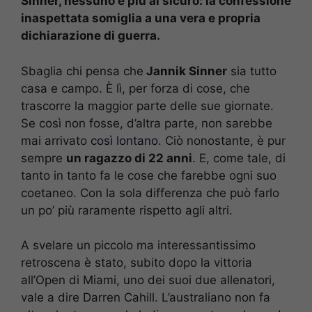
Sinner, nessuno è più al sicuro: la confessione
inaspettata somiglia a una vera e propria
dichiarazione di guerra.
Sbaglia chi pensa che
Jannik Sinner
sia tutto
casa e campo. È lì, per forza di cose, che
trascorre la maggior parte delle sue giornate.
Se così non fosse, d’altra parte, non sarebbe
mai arrivato
così lontano
. Ciò nonostante, è pur
sempre
un ragazzo di 22 anni
. E, come tale, di
tanto in tanto fa le cose che farebbe ogni suo
coetaneo. Con la sola differenza che può farlo
un po’ più raramente rispetto agli altri.
A svelare un piccolo ma interessantissimo
retroscena è stato, subito dopo la vittoria
all’Open di Miami, uno dei suoi due allenatori,
vale a dire Darren Cahill. L’australiano non fa