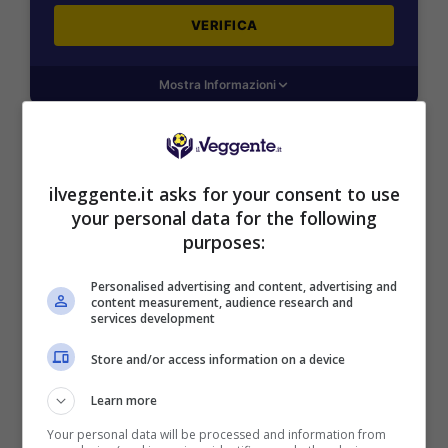
VERIFICA
Mostra Informazioni
SNAI
ilveggente.it asks for your consent to use
your personal data for the following
Bonus Benvenuto Sport: fino a 1.000€
purposes:
50% sul deposito fino a 50€
1000€
Personalised advertising and content, advertising and
content measurement, audience research and
services development
VERIFICA
Store and/or access information on a device
Mostra Informazioni
Learn more
Your personal data will be processed and information from