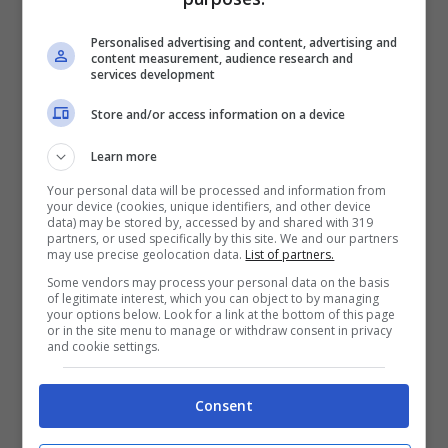
2050€
Personalised advertising and content, advertising and
content measurement, audience research and
services development
VERIFICA
Store and/or access information on a device
Mostra Informazioni
Learn more
Your personal data will be processed and information from
your device (cookies, unique identifiers, and other device
data) may be stored by, accessed by and shared with 319
partners, or used specifically by this site. We and our partners
may use precise geolocation data.
List of partners.
BONUS BENVENUTO LOTTOMATICA: 2050€
Some vendors may process your personal data on the basis
Fino a 2050€ bonus scommesse e sport
of legitimate interest, which you can object to by managing
Per i nuovi utenti della piattaforma: 100% fino a 50€ in
your options below. Look for a link at the bottom of this page
Bonus Scommesse + 100% fino a 2000€ in Bonus
or in the site menu to manage or withdraw consent in privacy
Sport
and cookie settings.
2050€
Consent
VERIFICA