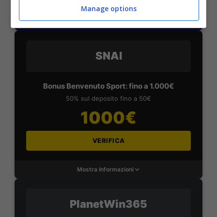
Manage options
Mostra Informazioni
SNAI
Bonus Benvenuto Sport: fino a 1.000€
50% sul deposito fino a 50€
1000€
VERIFICA
Mostra Informazioni
PlanetWin365