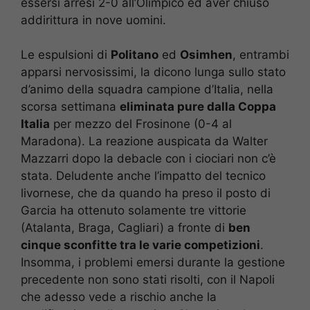
essersi arresi 2-0 all’Olimpico ed aver chiuso
addirittura in nove uomini.
Le espulsioni di
Politano
ed
Osimhen
, entrambi
apparsi nervosissimi, la dicono lunga sullo stato
d’animo della squadra campione d’Italia, nella
scorsa settimana
eliminata pure dalla Coppa
Italia
per mezzo del Frosinone (0-4 al
Maradona). La reazione auspicata da Walter
Mazzarri dopo la debacle con i ciociari non c’è
stata. Deludente anche l’impatto del tecnico
livornese, che da quando ha preso il posto di
Garcia ha ottenuto solamente tre vittorie
(Atalanta, Braga, Cagliari) a fronte di
ben
cinque sconfitte tra le varie competizioni
.
Insomma, i problemi emersi durante la gestione
precedente non sono stati risolti, con il Napoli
che adesso vede a rischio anche la