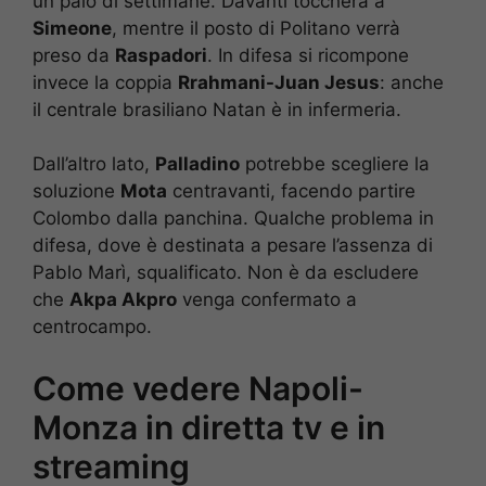
un paio di settimane. Davanti toccherà a
Simeone
, mentre il posto di Politano verrà
preso da
Raspadori
. In difesa si ricompone
invece la coppia
Rrahmani-Juan Jesus
: anche
il centrale brasiliano Natan è in infermeria.
Dall’altro lato,
Palladino
potrebbe scegliere la
soluzione
Mota
centravanti, facendo partire
Colombo dalla panchina. Qualche problema in
difesa, dove è destinata a pesare l’assenza di
Pablo Marì, squalificato. Non è da escludere
che
Akpa Akpro
venga confermato a
centrocampo.
Come vedere Napoli-
Monza in diretta tv e in
streaming