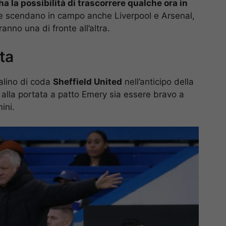
ha la possibilità di trascorrere qualche ora in
he scendano in campo anche Liverpool e Arsenal,
anno una di fronte all’altra.
ta
nalino di coda
Sheffield United
nell’anticipo della
alla portata a patto Emery sia essere bravo a
ini.