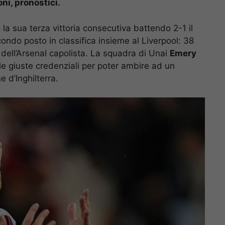
oni, pronostici.
 la sua terza vittoria consecutiva battendo 2-1 il
ondo posto in classifica insieme al Liverpool: 38
dell’Arsenal capolista. La squadra di Unai
Emery
e giuste credenziali per poter ambire ad un
e d’Inghilterra.