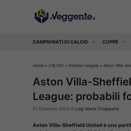
Vai
al
contenuto
CAMPIONATI DI CALCIO
COPPE
Home
»
CALCIO
»
Premier League
»
Aston Villa-Sh
Aston Villa-Sheffie
League: probabili f
21 Dicembre 2023
di
Luigi Maria Chiappetta
Aston Villa-Sheffield United è una parti