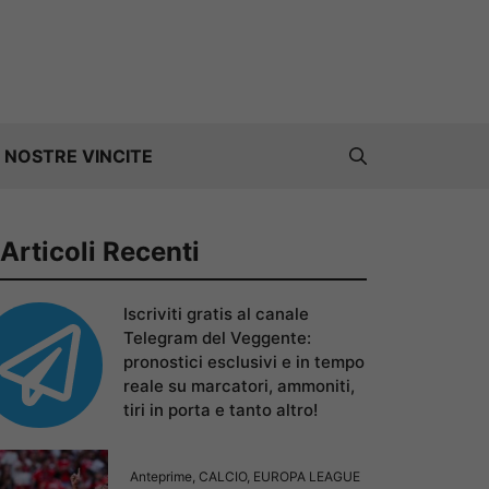
 NOSTRE VINCITE
Articoli Recenti
Iscriviti gratis al canale
Telegram del Veggente:
pronostici esclusivi e in tempo
reale su marcatori, ammoniti,
tiri in porta e tanto altro!
Anteprime
,
CALCIO
,
EUROPA LEAGUE