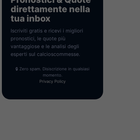
direttamente nella
tua inbox
Iscriviti gratis e ricevi i migliori
pronostici, le quote più
vantaggiose e le analisi degli
esperti sul calcioscommesse.
🔒 Zero spam. Disiscrizione in qualsiasi
momento.
Privacy Policy