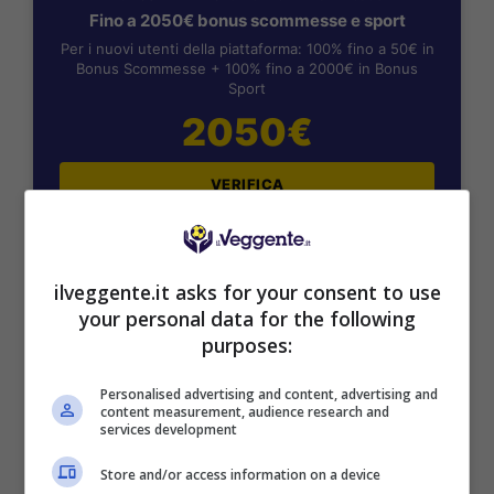
Fino a 2050€ bonus scommesse e sport
Per i nuovi utenti della piattaforma: 100% fino a 50€ in
Bonus Scommesse + 100% fino a 2000€ in Bonus
Sport
2050€
VERIFICA
Mostra Informazioni
ilveggente.it asks for your consent to use
your personal data for the following
SNAI
purposes:
Personalised advertising and content, advertising and
Bonus Benvenuto Sport: fino a 1.000€
content measurement, audience research and
50% sul deposito fino a 50€
services development
1000€
Store and/or access information on a device