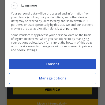
Learn more
VERIFICA
Your personal data will be processed and information from
your device (cookies, unique identifiers, and other device
Mostra Informazioni
data) may be stored by, accessed by and shared with 319
partners, or used specifically by this site. We and our partners
may use precise geolocation data.
List of partners.
Some vendors may process your personal data on the basis
PlanetWin365
of legitimate interest, which you can object to by managing
your options below. Look for a link at the bottom of this page
or in the site menu to manage or withdraw consent in privacy
BONUS PLANETWIN365: FINO A 2050€
and cookie settings.
Planetwin365: 2050€ per sport e scommesse
Iscrivendoti a PlanetWin365 ricevi: 100% fino a 2000€
Consent
in Bonus Scommesse + 100% fino a 50€ in Bonus
Sport
2050€
Manage options
VERIFICA
Mostra Informazioni