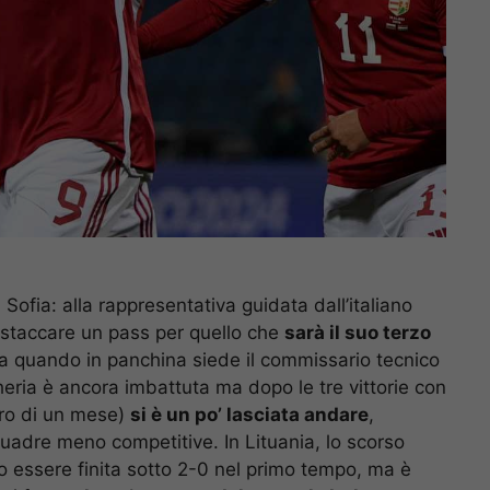
di Sofia: alla rappresentativa guidata dall’italiano
 staccare un pass per quello che
sarà il suo terzo
 da quando in panchina siede il commissario tecnico
gheria è ancora imbattuta ma dopo le tre vittorie con
iro di un mese)
si è un po’ lasciata andare
,
quadre meno competitive. In Lituania, lo scorso
 essere finita sotto 2-0 nel primo tempo, ma è