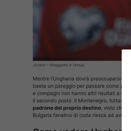
Jovetic – IlVeggente.it (Ansa)
Mentre l’Ungheria dovrà preoccuparsi di
d
basta un pareggio per passare come prima
e compagni non hanno altri risultati a disp
il secondo posto. Il Montenegro, tuttavia, 
padrone del proprio destino
, visto che o
Bulgaria fanalino di coda riesca ad avere 