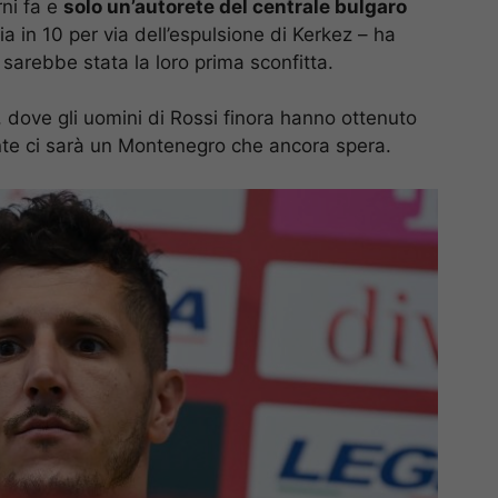
rni fa e
solo un’autorete del centrale bulgaro
a in 10 per via dell’espulsione di Kerkez – ha
 sarebbe stata la loro prima sconfitta.
, dove gli uomini di Rossi finora hanno ottenuto
ronte ci sarà un Montenegro che ancora spera.