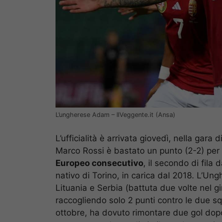
L’ungherese Adam – IlVeggente.it (Ansa)
L’ufficialità è arrivata giovedì, nella gara 
Marco Rossi è bastato un punto (2-2) per
Europeo consecutivo
, il secondo di fila
nativo di Torino, in carica dal 2018. L’Un
Lituania e Serbia (battuta due volte nel g
raccogliendo solo 2 punti contro le due s
ottobre, ha dovuto rimontare due gol dopo