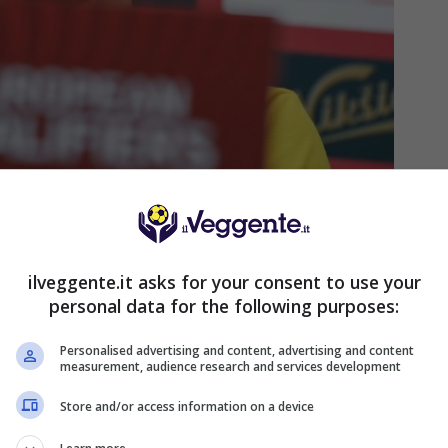
ifendere il primato
dall’assalto della Serbia – le
ilveggente.it asks for your consent to use your
 ed avere un sorteggio meno proibitivo – Jovetic
personal data for the following purposes:
osizione oltre alla vittoria per continuare a sognare
nonostante la vittoria con la Lituania
non è
Personalised advertising and content, advertising and content
measurement, audience research and services development
ltre a battere l’Ungheria deve augurarsi che la
la meglio sulla Serbia.
Store and/or access information on a device