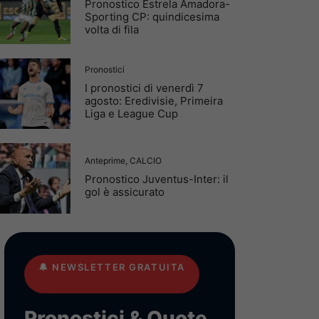
Pronostico Estrela Amadora-
Sporting CP: quindicesima
volta di fila
Pronostici
I pronostici di venerdì 7
agosto: Eredivisie, Primeira
Liga e League Cup
Anteprime
,
CALCIO
Pronostico Juventus-Inter: il
gol è assicurato
🔔
NEWSLETTER GRATUITA
Pronostici & Quote