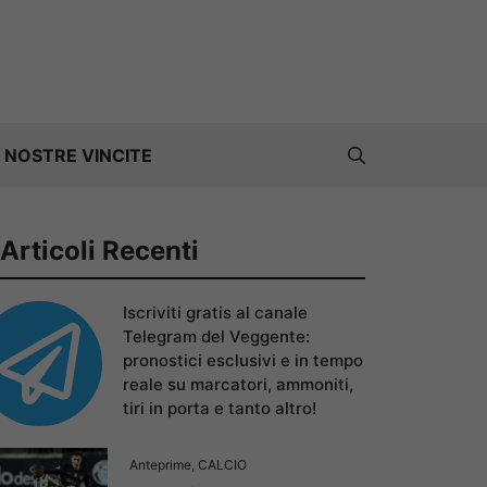
 NOSTRE VINCITE
Articoli Recenti
Iscriviti gratis al canale
Telegram del Veggente:
pronostici esclusivi e in tempo
reale su marcatori, ammoniti,
tiri in porta e tanto altro!
Anteprime
,
CALCIO