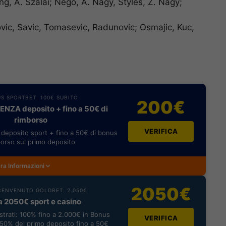
g, A. Szalai; Nego, A. Nagy, Styles, Z. Nagy;
vic, Savic, Tomasevic, Radunovic; Osmajic, Kuc,
S SPORTBET: 100€ SUBITO
200€
NZA deposito + fino a 50€ di
rimborso
VERIFICA
deposito sport + fino a 50€ di bonus
orso sul primo deposito
ra Informazioni
2050€
ENVENUTO GOLDBET: 2.050€
a 2050€ sport e casino
istrati: 100% fino a 2.000€ in Bonus
VERIFICA
0% del primo deposito fino a 50€