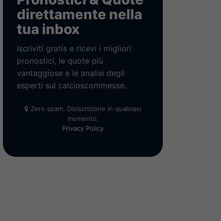
direttamente nella
tua inbox
Iscriviti gratis e ricevi i migliori
pronostici, le quote più
vantaggiose e le analisi degli
esperti sul calcioscommesse.
🔒 Zero spam. Disiscrizione in qualsiasi
momento.
Privacy Policy