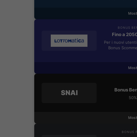
Most
BONUS BE
Fino a 205
Per i nuovi utent
Bonus Scommes
Most
Bonus Ben
SNAI
50% 
Most
BONUS P