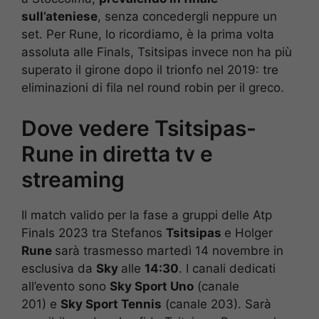
sull’ateniese
, senza concedergli neppure un
set. Per Rune, lo ricordiamo, è la prima volta
assoluta alle Finals, Tsitsipas invece non ha più
superato il girone dopo il trionfo nel 2019: tre
eliminazioni di fila nel round robin per il greco.
Dove vedere Tsitsipas-
Rune in diretta tv e
streaming
Il match valido per la fase a gruppi delle Atp
Finals 2023 tra Stefanos
Tsitsipas
e Holger
Rune
sarà trasmesso martedì 14 novembre in
esclusiva da
Sky
alle
14:30
. I canali dedicati
all’evento sono
Sky Sport Uno
(canale
201) e
Sky Sport Tennis
(canale 203). Sarà