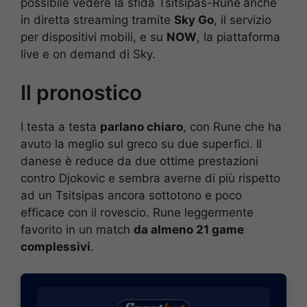
possibile vedere la sfida Tsitsipas-Rune
anche
in diretta streaming tramite
Sky Go
, il servizio
per dispositivi mobili, e su
NOW
, la piattaforma
live e on demand di Sky.
Il pronostico
I testa a testa
parlano chiaro
, con Rune che ha
avuto la meglio sul greco su due superfici. Il
danese è reduce da due ottime prestazioni
contro Djokovic e sembra averne di più rispetto
ad un Tsitsipas ancora sottotono e poco
efficace con il rovescio. Rune leggermente
favorito in un match
da almeno 21 game
complessivi
.