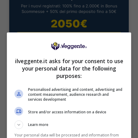
Per i nuovi registrati: 100% fino a 2.000€ in Bonus
Scommesse + 50% del primo deposito fino a 50€
2050€
VERIFICA
Mostra Informazioni
ilveggente.it asks for your consent to use
your personal data for the following
purposes:
Personalised advertising and content, advertising and
content measurement, audience research and
BONUS BENVENUTO LOTTOMATICA: 2050€
services development
Fino a 2050€ bonus scommesse e sport
Per i nuovi utenti della piattaforma: 100% fino a 50€ in
Store and/or access information on a device
Bonus Scommesse + 100% fino a 2000€ in Bonus
Sport
Learn more
2050€
Your personal data will be processed and information from