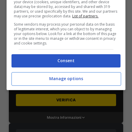
your device (cookies, unique identifiers, and other device
data) may be stored by, accessed by and shared with 319
VERIFICA
partners, or used specifically by this site. We and our partners
may use precise geolocation data.
List of partners.
Some vendors may process your personal data on the basis
Mostra Informazioni
of legitimate interest, which you can object to by managing
your options below. Look for a link at the bottom of this page
or in the site menu to manage or withdraw consent in privacy
and cookie settings.
SNAI
Consent
Bonus Benvenuto Sport: fino a 1.000€
50% sul deposito fino a 50€
Manage options
1000€
VERIFICA
Mostra Informazioni