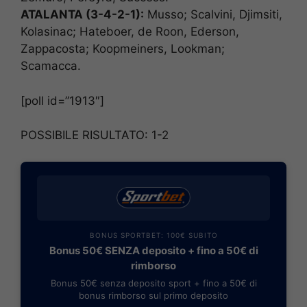
ATALANTA (3-4-2-1):
Musso; Scalvini, Djimsiti,
Kolasinac; Hateboer, de Roon, Ederson,
Zappacosta; Koopmeiners, Lookman;
Scamacca.
[poll id=”1913″]
POSSIBILE RISULTATO: 1-2
BONUS SPORTBET: 100€ SUBITO
Bonus 50€ SENZA deposito + fino a 50€ di
rimborso
Bonus 50€ senza deposito sport + fino a 50€ di
bonus rimborso sul primo deposito