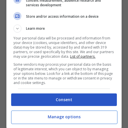
content measurement, audience research and
services development
Mostra Informazioni
Store and/or access information on a device
Learn more
Your personal data will be processed and information from
your device (cookies, unique identifiers, and other device
BONUS BENVENUTO LOTTOMATICA: 2050€
data) may be stored by, accessed by and shared with 319
Fino a 2050€ bonus scommesse e sport
partners, or used specifically by this site. We and our partners
Per i nuovi utenti della piattaforma: 100% fino a 50€ in
may use precise geolocation data.
List of partners.
Bonus Scommesse + 100% fino a 2000€ in Bonus
Some vendors may process your personal data on the basis
Sport
of legitimate interest, which you can object to by managing
your options below. Look for a link at the bottom of this page
2050€
or in the site menu to manage or withdraw consent in privacy
and cookie settings.
VERIFICA
Consent
Mostra Informazioni
Manage options