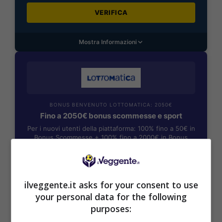
VERIFICA
Mostra Informazioni
BONUS BENVENUTO LOTTOMATICA: 2050€
Fino a 2050€ bonus scommesse e sport
Per i nuovi utenti della piattaforma: 100% fino a 50€ in
Bonus Scommesse + 100% fino a 2000€ in Bonus
Sport
2050€
ilveggente.it asks for your consent to use
VERIFICA
your personal data for the following
purposes:
Mostra Informazioni