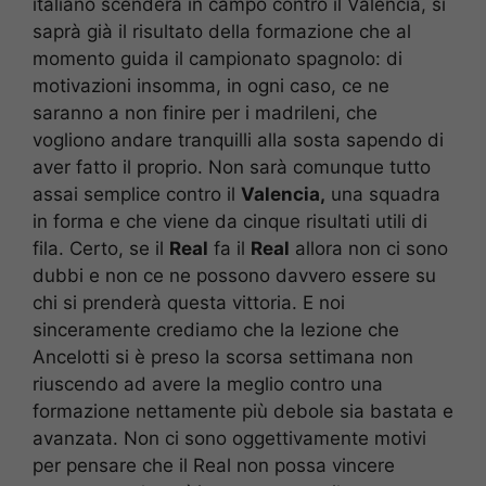
italiano scenderà in campo contro il Valencia, si
saprà già il risultato della formazione che al
momento guida il campionato spagnolo: di
motivazioni insomma, in ogni caso, ce ne
saranno a non finire per i madrileni, che
vogliono andare tranquilli alla sosta sapendo di
aver fatto il proprio. Non sarà comunque tutto
assai semplice contro il
Valencia,
una squadra
in forma e che viene da cinque risultati utili di
fila. Certo, se il
Real
fa il
Real
allora non ci sono
dubbi e non ce ne possono davvero essere su
chi si prenderà questa vittoria. E noi
sinceramente crediamo che la lezione che
Ancelotti si è preso la scorsa settimana non
riuscendo ad avere la meglio contro una
formazione nettamente più debole sia bastata e
avanzata. Non ci sono oggettivamente motivi
per pensare che il Real non possa vincere