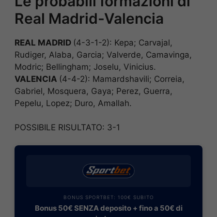
Le probabili formazioni di
Real Madrid-Valencia
REAL MADRID
(4-3-1-2): Kepa; Carvajal,
Rudiger, Alaba, Garcia; Valverde, Camavinga,
Modric; Bellingham; Joselu, Vinicius.
VALENCIA
(4-4-2): Mamardshavili; Correia,
Gabriel, Mosquera, Gaya; Perez, Guerra,
Pepelu, Lopez; Duro, Amallah.
POSSIBILE RISULTATO: 3-1
BONUS SPORTBET: 100€ SUBITO
Bonus 50€ SENZA deposito + fino a 50€ di