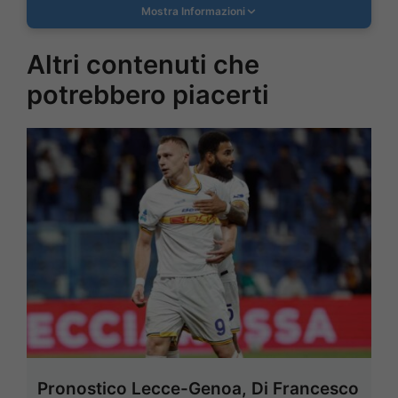
Mostra Informazioni
Altri contenuti che
potrebbero piacerti
Pronostico Lecce-Genoa, Di Francesco