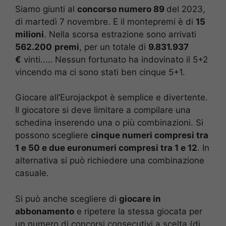
Siamo giunti al
concorso numero 89
del 2023,
di martedì 7 novembre. E il montepremi è di
15
milioni
. Nella scorsa estrazione sono arrivati
562.200
premi
, per un totale di
9.831.937
€
vinti..… Nessun fortunato ha indovinato il 5+2
vincendo ma ci sono stati ben cinque 5+1.
Giocare all’Eurojackpot è semplice e divertente.
Il giocatore si deve limitare a compilare una
schedina inserendo una o più combinazioni. Si
possono scegliere
cinque numeri compresi tra
1 e 50 e due euronumeri compresi tra 1 e 12
. In
alternativa si può richiedere una combinazione
casuale.
Si può anche scegliere di
giocare in
abbonamento
e ripetere la stessa giocata per
un numero di concorsi consecutivi a scelta (di