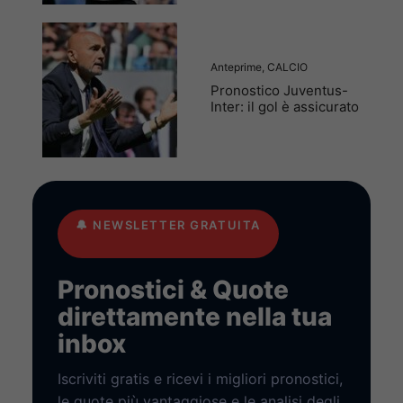
Anteprime
,
CALCIO
Pronostico Juventus-
Inter: il gol è assicurato
🔔
NEWSLETTER GRATUITA
Pronostici & Quote
direttamente nella tua
inbox
Iscriviti gratis e ricevi i migliori pronostici,
le quote più vantaggiose e le analisi degli