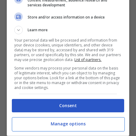
content measurement, audience research and
services development
Mostra Informazioni
Store and/or access information on a device
Learn more
Your personal data will be processed and information from
BONUS BENVENUTO LOTTOMATICA: 2050€
your device (cookies, unique identifiers, and other device
data) may be stored by, accessed by and shared with 319
Fino a 2050€ bonus scommesse e sport
partners, or used specifically by this site. We and our partners
Per i nuovi utenti della piattaforma: 100% fino a 50€ in
may use precise geolocation data.
List of partners.
Bonus Scommesse + 100% fino a 2000€ in Bonus
Some vendors may process your personal data on the basis
Sport
of legitimate interest, which you can object to by managing
your options below. Look for a link at the bottom of this page
2050€
or in the site menu to manage or withdraw consent in privacy
and cookie settings.
VERIFICA
Consent
Mostra Informazioni
Manage options
SNAI