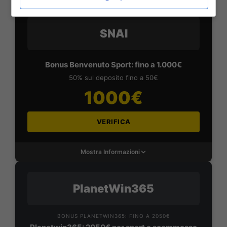
SNAI
Bonus Benvenuto Sport: fino a 1.000€
50% sul deposito fino a 50€
1000€
VERIFICA
Mostra Informazioni
PlanetWin365
BONUS PLANETWIN365: FINO A 2050€