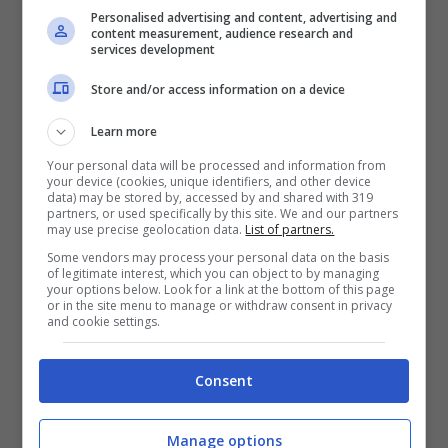
Personalised advertising and content, advertising and
VERIFICA
content measurement, audience research and
services development
Mostra Informazioni
Store and/or access information on a device
Learn more
Your personal data will be processed and information from
your device (cookies, unique identifiers, and other device
data) may be stored by, accessed by and shared with 319
partners, or used specifically by this site. We and our partners
BONUS BENVENUTO LOTTOMATICA: 2050€
may use precise geolocation data.
List of partners.
Fino a 2050€ bonus scommesse e sport
Some vendors may process your personal data on the basis
Per i nuovi utenti della piattaforma: 100% fino a 50€ in
of legitimate interest, which you can object to by managing
Bonus Scommesse + 100% fino a 2000€ in Bonus
your options below. Look for a link at the bottom of this page
Sport
or in the site menu to manage or withdraw consent in privacy
and cookie settings.
2050€
Consent
VERIFICA
Manage options
Mostra Informazioni