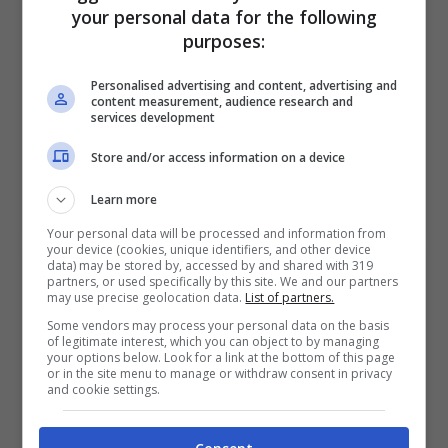
BONUS BENVENUTO GOLDBET: 2.050€
your personal data for the following
Fino a 2050€ sport e casino
purposes:
Per i nuovi registrati: 100% fino a 2.000€ in Bonus
Scommesse + 50% del primo deposito fino a 50€
Personalised advertising and content, advertising and
content measurement, audience research and
2050€
services development
Store and/or access information on a device
VERIFICA
Learn more
Mostra Informazioni
Your personal data will be processed and information from
your device (cookies, unique identifiers, and other device
data) may be stored by, accessed by and shared with 319
partners, or used specifically by this site. We and our partners
may use precise geolocation data.
List of partners.
Some vendors may process your personal data on the basis
of legitimate interest, which you can object to by managing
BONUS BENVENUTO LOTTOMATICA: 2050€
your options below. Look for a link at the bottom of this page
Fino a 2050€ bonus scommesse e sport
or in the site menu to manage or withdraw consent in privacy
and cookie settings.
Per i nuovi utenti della piattaforma: 100% fino a 50€ in
Bonus Scommesse + 100% fino a 2000€ in Bonus
Sport