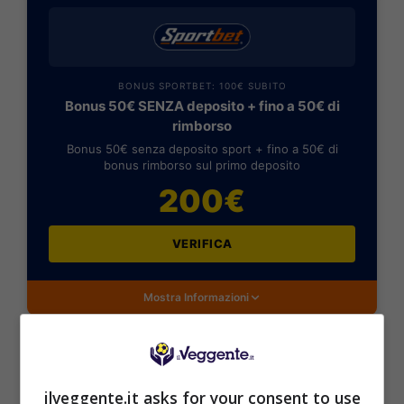
BONUS SPORTBET: 100€ SUBITO
Bonus 50€ SENZA deposito + fino a 50€ di
rimborso
Bonus 50€ senza deposito sport + fino a 50€ di
bonus rimborso sul primo deposito
200€
VERIFICA
Mostra Informazioni
ilveggente.it asks for your consent to use