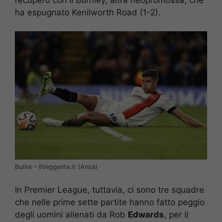
ha espugnato Kenilworth Road (1-2).
Burke – IlVeggente.it (Ansa)
In Premier League, tuttavia, ci sono tre squadre
che nelle prime sette partite hanno fatto peggio
degli uomini allenati da Rob
Edwards
, per il