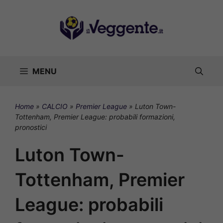
Vai
al
contenuto
MENU
Home
»
CALCIO
»
Premier League
»
Luton Town-
Tottenham, Premier League: probabili formazioni,
pronostici
Luton Town-
Tottenham, Premier
League: probabili