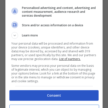
2050€
Personalised advertising and content, advertising and
content measurement, audience research and
VERIFICA
services development
Store and/or access information on a device
Mostra Informazioni
Learn more
Your personal data will be processed and information from
your device (cookies, unique identifiers, and other device
data) may be stored by, accessed by and shared with 319
partners, or used specifically by this site. We and our partners
BONUS BENVENUTO LOTTOMATICA: 2050€
may use precise geolocation data.
List of partners.
Fino a 2050€ bonus scommesse e sport
Some vendors may process your personal data on the basis
of legitimate interest, which you can object to by managing
Per i nuovi utenti della piattaforma: 100% fino a 50€ in
your options below. Look for a link at the bottom of this page
Bonus Scommesse + 100% fino a 2000€ in Bonus
or in the site menu to manage or withdraw consent in privacy
Sport
and cookie settings.
2050€
Consent
VERIFICA