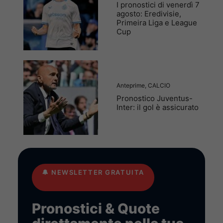
I pronostici di venerdì 7
agosto: Eredivisie,
Primeira Liga e League
Cup
Anteprime
,
CALCIO
Pronostico Juventus-
Inter: il gol è assicurato
🔔
NEWSLETTER GRATUITA
Pronostici & Quote