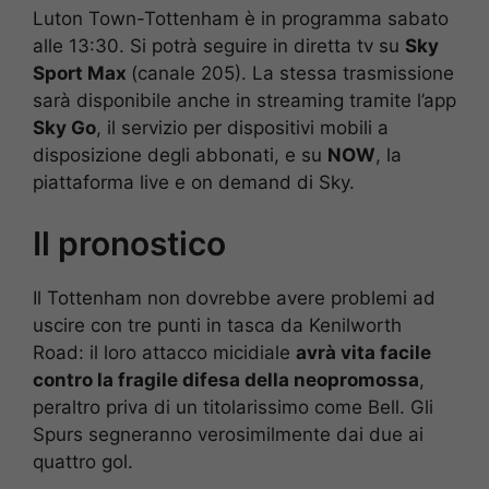
Luton Town-Tottenham è in programma sabato
alle 13:30. Si potrà seguire in diretta tv su
Sky
Sport Max
(canale 205). La stessa trasmissione
sarà disponibile anche in streaming tramite l’app
Sky Go
, il servizio per dispositivi mobili a
disposizione degli abbonati, e su
NOW
, la
piattaforma live e on demand di Sky.
Il pronostico
Il Tottenham non dovrebbe avere problemi ad
uscire con tre punti in tasca da Kenilworth
Road: il loro attacco micidiale
avrà vita facile
contro la fragile difesa della neopromossa
,
peraltro priva di un titolarissimo come Bell. Gli
Spurs segneranno verosimilmente dai due ai
quattro gol.