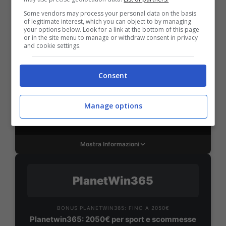
Some vendors may process your personal data on the basis
of legitimate interest, which you can object to by managing
SNAI
your options below. Look for a link at the bottom of this page
or in the site menu to manage or withdraw consent in privacy
and cookie settings.
Bonus Benvenuto Sport: fino a 1.000€
50% sul deposito fino a 50€
Consent
1000€
Manage options
VERIFICA
Mostra Informazioni
PlanetWin365
BONUS PLANETWIN365: FINO A 2050€
Planetwin365: 2050€ per sport e scommesse