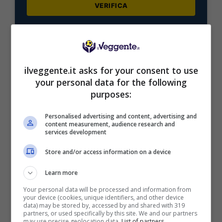
VERIFICA
Mostra Informazioni
ilveggente.it asks for your consent to use
your personal data for the following
purposes:
BONUS BENVENUTO LOTTOMATICA: 2050€
Fino a 2050€ bonus scommesse e sport
Personalised advertising and content, advertising and
Per i nuovi utenti della piattaforma: 100% fino a 50€ in
content measurement, audience research and
Bonus Scommesse + 100% fino a 2000€ in Bonus
services development
Sport
Store and/or access information on a device
2050€
Learn more
VERIFICA
Your personal data will be processed and information from
your device (cookies, unique identifiers, and other device
data) may be stored by, accessed by and shared with 319
Mostra Informazioni
partners, or used specifically by this site. We and our partners
may use precise geolocation data.
List of partners.