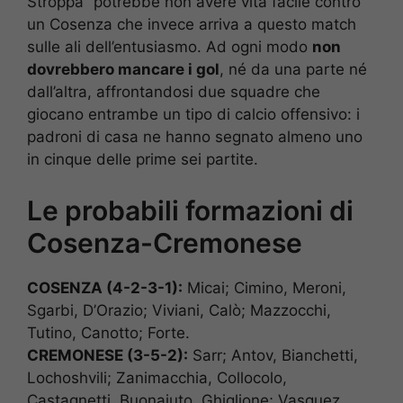
Stroppa” potrebbe non avere vita facile contro
un Cosenza che invece arriva a questo match
sulle ali dell’entusiasmo. Ad ogni modo
non
dovrebbero mancare i gol
, né da una parte né
dall’altra, affrontandosi due squadre che
giocano entrambe un tipo di calcio offensivo: i
padroni di casa ne hanno segnato almeno uno
in cinque delle prime sei partite.
Le probabili formazioni di
Cosenza-Cremonese
COSENZA (4-2-3-1):
Micai; Cimino, Meroni,
Sgarbi, D’Orazio; Viviani, Calò; Mazzocchi,
Tutino, Canotto; Forte.
CREMONESE (3-5-2):
Sarr; Antov, Bianchetti,
Lochoshvili; Zanimacchia, Collocolo,
Castagnetti, Buonaiuto, Ghiglione; Vasquez,