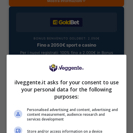
Mostra Informazioni
BONUS BENVENUTO GOLDBET: 2.050€
Fino a 2050€ sport e casino
Per i nuovi registrati: 100% fino a 2.000€ in Bonus
Scommesse + 50% del primo deposito fino a 50€
2050€
ilveggente.it asks for your consent to use
VERIFICA
your personal data for the following
purposes:
Mostra Informazioni
Personalised advertising and content, advertising and
content measurement, audience research and
services development
Store and/or access information on a device