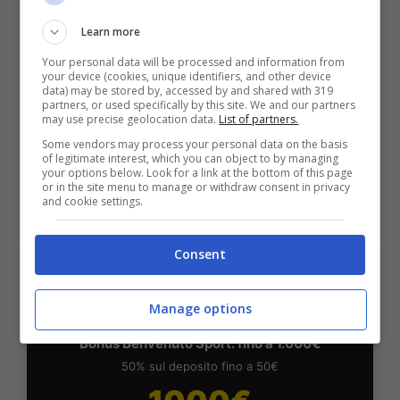
BONUS BENVENUTO LOTTOMATICA: 2050€
Learn more
Fino a 2050€ bonus scommesse e sport
Per i nuovi utenti della piattaforma: 100% fino a 50€ in
Your personal data will be processed and information from
your device (cookies, unique identifiers, and other device
Bonus Scommesse + 100% fino a 2000€ in Bonus
data) may be stored by, accessed by and shared with 319
Sport
partners, or used specifically by this site. We and our partners
2050€
may use precise geolocation data.
List of partners.
Some vendors may process your personal data on the basis
of legitimate interest, which you can object to by managing
VERIFICA
your options below. Look for a link at the bottom of this page
or in the site menu to manage or withdraw consent in privacy
and cookie settings.
Mostra Informazioni
Consent
SNAI
Manage options
Bonus Benvenuto Sport: fino a 1.000€
50% sul deposito fino a 50€