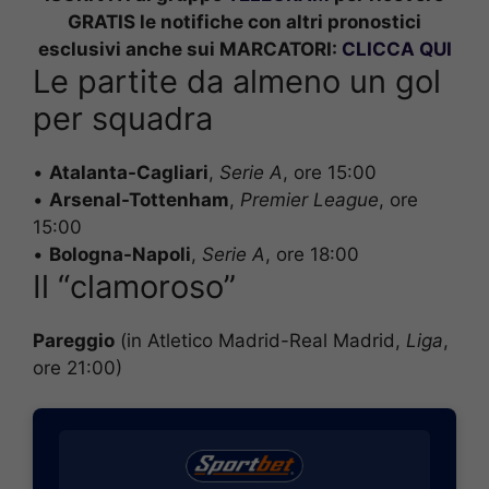
GRATIS le notifiche con altri pronostici
esclusivi anche sui MARCATORI:
CLICCA QUI
Le partite da almeno un gol
per squadra
•
Atalanta-Cagliari
,
Serie A
, ore 15:00
•
Arsenal-Tottenham
,
Premier League
, ore
15:00
•
Bologna-Napoli
,
Serie A
, ore 18:00
Il “clamoroso”
Pareggio
(in Atletico Madrid-Real Madrid,
Liga
,
ore 21:00)