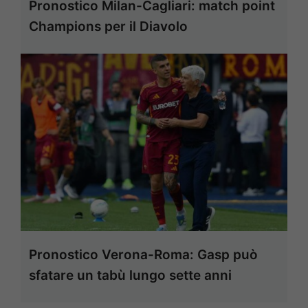
Pronostico Milan-Cagliari: match point
Champions per il Diavolo
Pronostico Verona-Roma: Gasp può
sfatare un tabù lungo sette anni