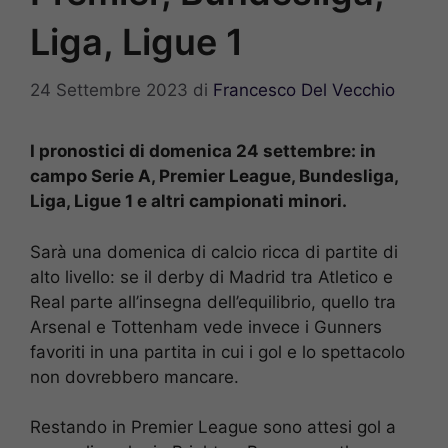
Liga, Ligue 1
24 Settembre 2023
di
Francesco Del Vecchio
I pronostici di domenica 24 settembre: in
campo Serie A, Premier League, Bundesliga,
Liga, Ligue 1 e altri campionati minori.
Sarà una domenica di calcio ricca di partite di
alto livello: se il derby di Madrid tra Atletico e
Real parte all’insegna dell’equilibrio, quello tra
Arsenal e Tottenham vede invece i Gunners
favoriti in una partita in cui i gol e lo spettacolo
non dovrebbero mancare.
Restando in Premier League sono attesi gol a