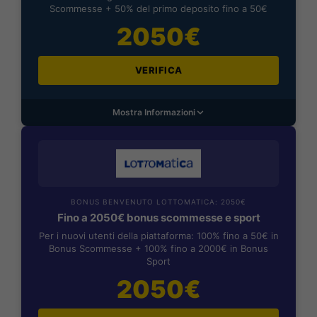
Scommesse + 50% del primo deposito fino a 50€
2050€
VERIFICA
Mostra Informazioni
BONUS BENVENUTO LOTTOMATICA: 2050€
Fino a 2050€ bonus scommesse e sport
Per i nuovi utenti della piattaforma: 100% fino a 50€ in
Bonus Scommesse + 100% fino a 2000€ in Bonus
Sport
2050€