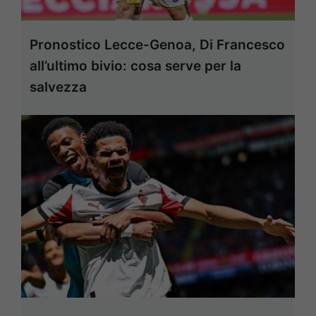
Pronostico Lecce-Genoa, Di Francesco
all’ultimo bivio: cosa serve per la
salvezza