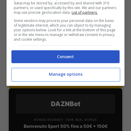
data) may be stored by, accessed by and shared with 319
partners, or used specifically by this site. We and our partners
may use precise geolocation data.
List of partners.
BONUS PLANETWIN365: FINO A 2050€
Some vendors may process your personal data on the basis
Planetwin365: 2050€ per sport e scommesse
of legitimate interest, which you can object to by managing
Iscrivendoti a PlanetWin365 ricevi: 100% fino a 2000€
your options below. Look for a link at the bottom of this page
or in the site menu to manage or withdraw consent in privacy
in Bonus Scommesse + 100% fino a 50€ in Bonus
and cookie settings.
Sport
2050€
Consent
VERIFICA
Manage options
Mostra Informazioni
DAZNBet
BONUS DAZNBET: 200€ REAL BONUS
Benvenuto Sport 50% fino a 50€ + 150€