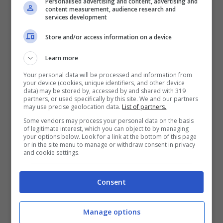
Personalised advertising and content, advertising and
content measurement, audience research and
services development
Mostra Informazioni
Store and/or access information on a device
Learn more
Your personal data will be processed and information from
your device (cookies, unique identifiers, and other device
data) may be stored by, accessed by and shared with 319
BONUS BENVENUTO LOTTOMATICA: 2050€
partners, or used specifically by this site. We and our partners
Fino a 2050€ bonus scommesse e sport
may use precise geolocation data.
List of partners.
Per i nuovi utenti della piattaforma: 100% fino a 50€ in
Some vendors may process your personal data on the basis
Bonus Scommesse + 100% fino a 2000€ in Bonus
of legitimate interest, which you can object to by managing
Sport
your options below. Look for a link at the bottom of this page
or in the site menu to manage or withdraw consent in privacy
2050€
and cookie settings.
VERIFICA
Consent
Mostra Informazioni
Manage options