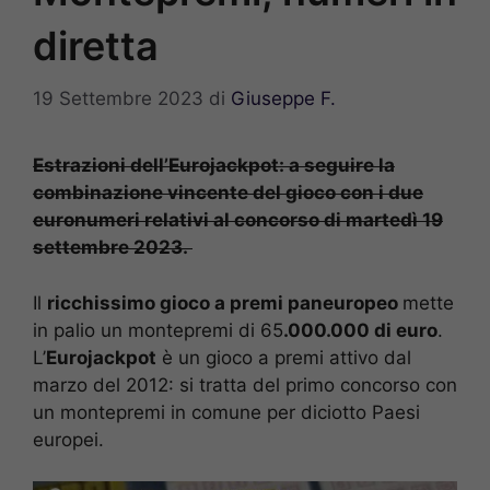
diretta
19 Settembre 2023
di
Giuseppe F.
Estrazioni dell’Eurojackpot: a seguire la
combinazione vincente del gioco con i due
euronumeri relativi al concorso di martedì 19
settembre 2023.
Il
ricchissimo gioco a premi paneuropeo
mette
in palio un montepremi di 65
.000.000 di euro
.
L’
Eurojackpot
è un gioco a premi attivo dal
marzo del 2012: si tratta del primo concorso con
un montepremi in comune per diciotto Paesi
europei.