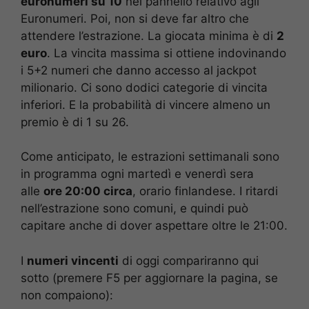
euronumeri su 10
nel pannello relativo agli
Euronumeri. Poi, non si deve far altro che
attendere l’estrazione. La giocata minima è di
2
euro
. La vincita massima si ottiene indovinando
i 5+2 numeri che danno accesso al jackpot
milionario. Ci sono dodici categorie di vincita
inferiori. E la probabilità di vincere almeno un
premio è di 1 su 26.
Come anticipato, le estrazioni settimanali sono
in programma ogni martedì e venerdì sera
alle
ore 20:00 circa
, orario finlandese. I ritardi
nell’estrazione sono comuni, e quindi può
capitare anche di dover aspettare oltre le 21:00.
I
numeri vincenti
di oggi compariranno qui
sotto (premere F5 per aggiornare la pagina, se
non compaiono):