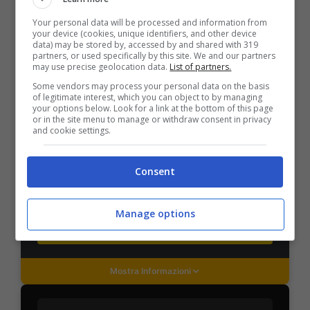
Your personal data will be processed and information from
Mostra Informazioni
your device (cookies, unique identifiers, and other device
data) may be stored by, accessed by and shared with 319
partners, or used specifically by this site. We and our partners
may use precise geolocation data.
List of partners.
PlanetWin365
Some vendors may process your personal data on the basis
of legitimate interest, which you can object to by managing
your options below. Look for a link at the bottom of this page
BONUS PLANETWIN365: FINO A 2050€
or in the site menu to manage or withdraw consent in privacy
Planetwin365: 2050€ per sport e scommesse
and cookie settings.
Iscrivendoti a PlanetWin365 ricevi: 100% fino a 2000€
in Bonus Scommesse + 100% fino a 50€ in Bonus
Sport
Consent
2050€
Manage options
VERIFICA
Mostra Informazioni