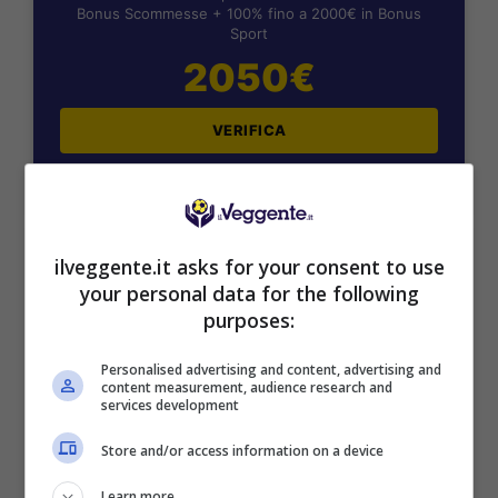
Bonus Scommesse + 100% fino a 2000€ in Bonus
Sport
2050€
VERIFICA
Mostra Informazioni
ilveggente.it asks for your consent to use
SNAI
your personal data for the following
purposes:
Bonus Benvenuto Sport: fino a 1.000€
Personalised advertising and content, advertising and
50% sul deposito fino a 50€
content measurement, audience research and
1000€
services development
Store and/or access information on a device
VERIFICA
Learn more