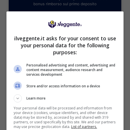
bonus rimborso sul primo deposito
200€
VERIFICA
ilveggente.it asks for your consent to use
your personal data for the following
Mostra Informazioni
purposes:
Personalised advertising and content, advertising and
content measurement, audience research and
services development
BONUS BENVENUTO GOLDBET: 2.050€
Store and/or access information on a device
Fino a 2050€ sport e casino
Per i nuovi registrati: 100% fino a 2.000€ in Bonus
Learn more
Scommesse + 50% del primo deposito fino a 50€
Your personal data will be processed and information from
2050€
your device (cookies, unique identifiers, and other device
data) may be stored by, accessed by and shared with 319
partners, or used specifically by this site. We and our partners
may use precise geolocation data.
List of partners.
VERIFICA