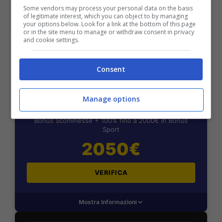
Some vendors may process your personal data on the basis
of legitimate interest, which you can object to by managing
your options below. Look for a link at the bottom of this page
Mostra Informazioni
or in the site menu to manage or withdraw consent in privacy
and cookie settings.
Consent
BONUS BENVENUTO LOTTOMATICA: 2050€
Fino a 2050€ bonus scommesse e sport
Manage options
Per i nuovi utenti della piattaforma: 100% fino a 50€ in
Bonus Scommesse + 100% fino a 2000€ in Bonus
Sport
2050€
VERIFICA
Mostra Informazioni