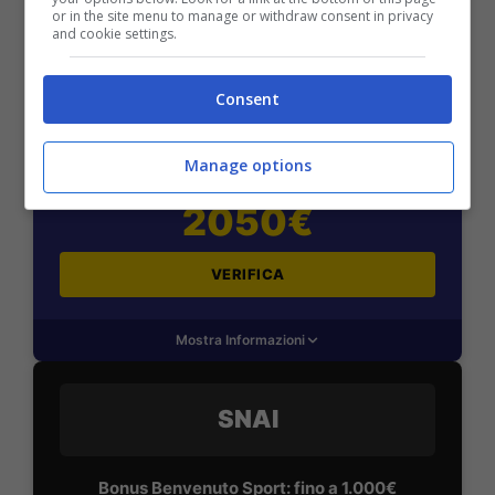
or in the site menu to manage or withdraw consent in privacy
and cookie settings.
BONUS BENVENUTO LOTTOMATICA: 2050€
Consent
Fino a 2050€ bonus scommesse e sport
Per i nuovi utenti della piattaforma: 100% fino a 50€ in
Bonus Scommesse + 100% fino a 2000€ in Bonus
Manage options
Sport
2050€
VERIFICA
Mostra Informazioni
SNAI
Bonus Benvenuto Sport: fino a 1.000€