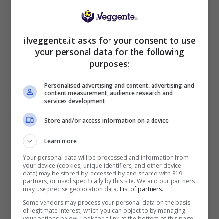
Mostra Informazioni
ilveggente.it asks for your consent to use
your personal data for the following
purposes:
Personalised advertising and content, advertising and
BONUS BENVENUTO GOLDBET: 2.050€
content measurement, audience research and
services development
Fino a 2050€ sport e casino
Per i nuovi registrati: 100% fino a 2.000€ in Bonus
Store and/or access information on a device
Scommesse + 50% del primo deposito fino a 50€
2050€
Learn more
Your personal data will be processed and information from
your device (cookies, unique identifiers, and other device
VERIFICA
data) may be stored by, accessed by and shared with 319
partners, or used specifically by this site. We and our partners
may use precise geolocation data.
List of partners.
Mostra Informazioni
Some vendors may process your personal data on the basis
of legitimate interest, which you can object to by managing
your options below. Look for a link at the bottom of this page