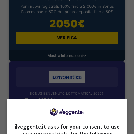
Per i nuovi registrati: 100% fino a 2.000€ in Bonus
Scommesse + 50% del primo deposito fino a 50€
2050€
VERIFICA
Mostra Informazioni
BONUS BENVENUTO LOTTOMATICA: 2050€
Fino a 2050€ bonus scommesse e sport
Per i nuovi utenti della piattaforma: 100% fino a 50€ in
Bonus Scommesse + 100% fino a 2000€ in Bonus
Sport
ilveggente.it asks for your consent to use
2050€
your personal data for the following