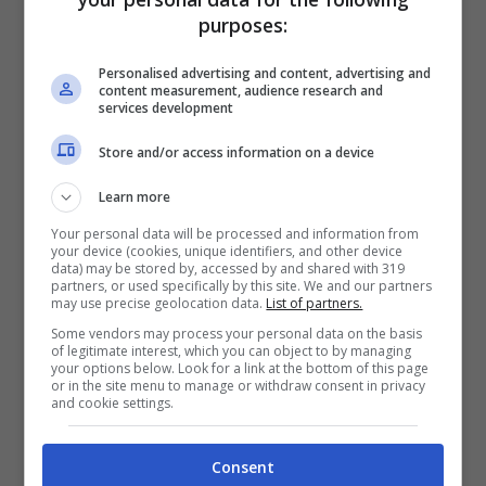
purposes:
VERIFICA
Personalised advertising and content, advertising and
content measurement, audience research and
Mostra Informazioni
services development
Store and/or access information on a device
SNAI
Learn more
Your personal data will be processed and information from
Bonus Benvenuto Sport: fino a 1.000€
your device (cookies, unique identifiers, and other device
data) may be stored by, accessed by and shared with 319
50% sul deposito fino a 50€
partners, or used specifically by this site. We and our partners
may use precise geolocation data.
List of partners.
1000€
Some vendors may process your personal data on the basis
of legitimate interest, which you can object to by managing
your options below. Look for a link at the bottom of this page
VERIFICA
or in the site menu to manage or withdraw consent in privacy
and cookie settings.
Mostra Informazioni
Consent