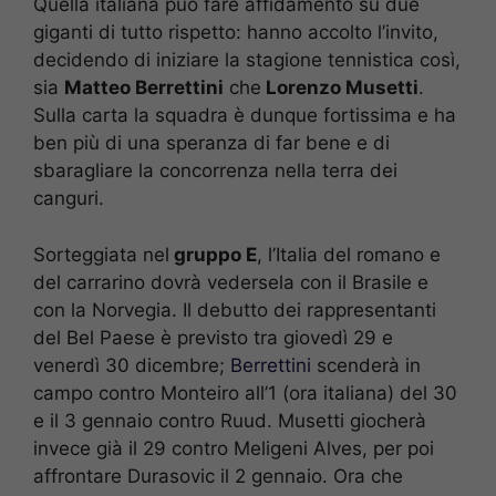
Quella italiana può fare affidamento su due
giganti di tutto rispetto: hanno accolto l’invito,
decidendo di iniziare la stagione tennistica così,
sia
Matteo Berrettini
che
Lorenzo Musetti
.
Sulla carta la squadra è dunque fortissima e ha
ben più di una speranza di far bene e di
sbaragliare la concorrenza nella terra dei
canguri.
Sorteggiata nel
gruppo E
, l’Italia del romano e
del carrarino dovrà vedersela con il Brasile e
con la Norvegia. Il debutto dei rappresentanti
del Bel Paese è previsto tra giovedì 29 e
venerdì 30 dicembre;
Berrettini
scenderà in
campo contro Monteiro all’1 (ora italiana) del 30
e il 3 gennaio contro Ruud. Musetti giocherà
invece già il 29 contro Meligeni Alves, per poi
affrontare Durasovic il 2 gennaio. Ora che