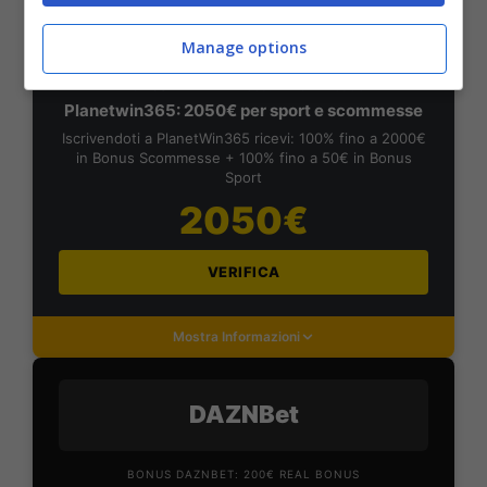
PlanetWin365
Manage options
BONUS PLANETWIN365: FINO A 2050€
Planetwin365: 2050€ per sport e scommesse
Iscrivendoti a PlanetWin365 ricevi: 100% fino a 2000€
in Bonus Scommesse + 100% fino a 50€ in Bonus
Sport
2050€
VERIFICA
Mostra Informazioni
DAZNBet
BONUS DAZNBET: 200€ REAL BONUS