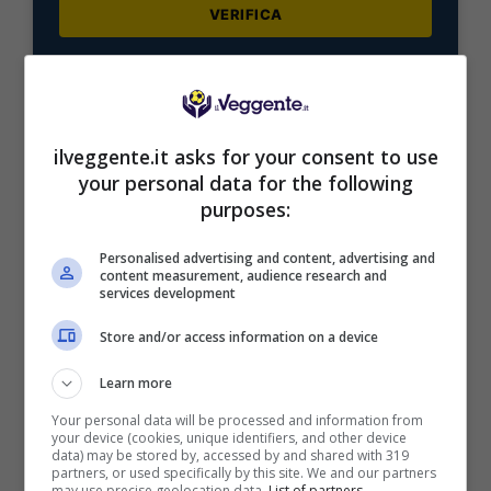
VERIFICA
Mostra Informazioni
ilveggente.it asks for your consent to use
your personal data for the following
purposes:
BONUS BENVENUTO LOTTOMATICA: 2050€
Fino a 2050€ bonus scommesse e sport
Personalised advertising and content, advertising and
Per i nuovi utenti della piattaforma: 100% fino a 50€ in
content measurement, audience research and
Bonus Scommesse + 100% fino a 2000€ in Bonus
services development
Sport
Store and/or access information on a device
2050€
Learn more
VERIFICA
Your personal data will be processed and information from
your device (cookies, unique identifiers, and other device
data) may be stored by, accessed by and shared with 319
Mostra Informazioni
partners, or used specifically by this site. We and our partners
may use precise geolocation data.
List of partners.