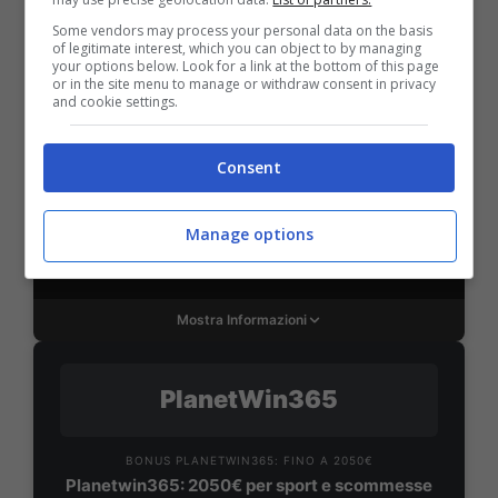
Some vendors may process your personal data on the basis
of legitimate interest, which you can object to by managing
SNAI
your options below. Look for a link at the bottom of this page
or in the site menu to manage or withdraw consent in privacy
and cookie settings.
Bonus Benvenuto Sport: fino a 1.000€
50% sul deposito fino a 50€
Consent
1000€
Manage options
VERIFICA
Mostra Informazioni
PlanetWin365
BONUS PLANETWIN365: FINO A 2050€
Planetwin365: 2050€ per sport e scommesse