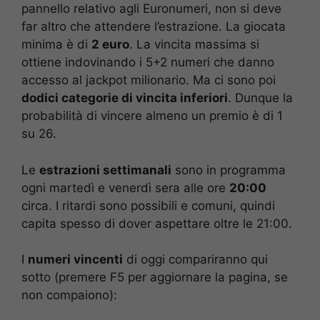
pannello relativo agli Euronumeri, non si deve
far altro che attendere l’estrazione. La giocata
minima è di
2 euro
. La vincita massima si
ottiene indovinando i 5+2 numeri che danno
accesso al jackpot milionario. Ma ci sono poi
dodici categorie di vincita inferiori
. Dunque la
probabilità di vincere almeno un premio è di 1
su 26.
Le
estrazioni settimanali
sono in programma
ogni martedì e venerdì sera alle ore
20:00
circa. I ritardi sono possibili e comuni, quindi
capita spesso di dover aspettare oltre le 21:00.
I
numeri vincenti
di oggi compariranno qui
sotto (premere F5 per aggiornare la pagina, se
non compaiono):