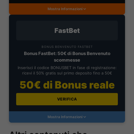
Mostra Informazioni
FastBet
BONUS BENVENUTO FASTBET
Bonus FastBet: 50€ di Bonus Benvenuto
scommesse
Inserisci il codice BONUSBET in fase di registrazione:
ricevi il 50% gratis sul primo deposito fino a 50€
50€ di Bonus reale
VERIFICA
Mostra Informazioni