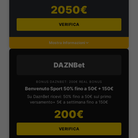
2050€
VERIFICA
Mostra Informazioni
DAZNBet
BONUS DAZNBET: 200€ REAL BONUS
Benvenuto Sport 50% fino a 50€ + 150€
Su DaznBet ricevi: 50% fino a 50€ sul primo
versamento+ 5€ a settimana fino a 150€
200€
VERIFICA