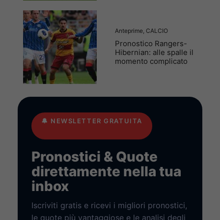
Anteprime
,
CALCIO
Pronostico Rangers-
Hibernian: alle spalle il
momento complicato
🔔
NEWSLETTER GRATUITA
Pronostici & Quote
direttamente nella tua
inbox
Iscriviti gratis e ricevi i migliori pronostici,
le quote più vantaggiose e le analisi degli