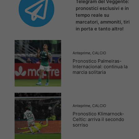
Telegram del Veggente:
pronostici esclusivi e in
tempo reale su
marcatori, ammoniti, tiri
in porta e tanto altro!
Anteprime
,
CALCIO
Pronostico Palmeiras-
Internacional: continua la
marcia solitaria
Anteprime
,
CALCIO
Pronostico Klimarnock-
Celtic: arriva il secondo
sorriso