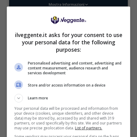
Mostra Informazioni
ilveggente.it asks for your consent to use
your personal data for the following
BONUS BENVENUTO LOTTOMATICA: 2050€
purposes:
Fino a 2050€ bonus scommesse e sport
Per i nuovi utenti della piattaforma: 100% fino a 50€ in
Personalised advertising and content, advertising and
Bonus Scommesse + 100% fino a 2000€ in Bonus
content measurement, audience research and
Sport
services development
2050€
Store and/or access information on a device
VERIFICA
Learn more
Your personal data will be processed and information from
your device (cookies, unique identifiers, and other device
Mostra Informazioni
data) may be stored by, accessed by and shared with 319
partners, or used specifically by this site. We and our partners
may use precise geolocation data.
List of partners.
SNAI
Some vendors may process your personal data on the basis