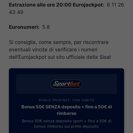
Estrazione alle ore 20:00 Eurojackpot:
6 11 26
43 49
Euronumeri:
5 8
Si consiglia, come sempre, per riscontrare
eventuali vincite di verificare i numeri
dell’Eurojackpot sul sito ufficiale della
Sisal
BONUS SPORTBET: 100€ SUBITO
Bonus 50€ SENZA deposito + fino a 50€ di
rimborso
Bonus 50€ senza deposito sport + fino a 50€ di
bonus rimborso sul primo deposito