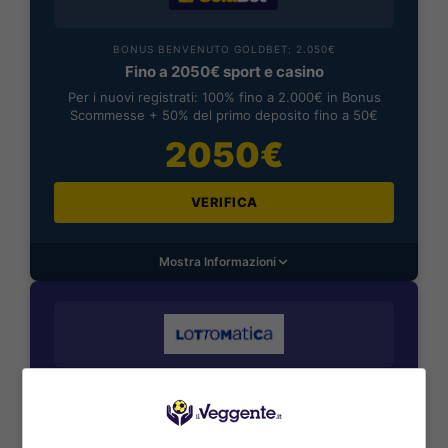
BONUS BENVENUTO GOLDBET: 2.050€
Fino a 2050€ sport e casino
Per i nuovi registrati: 100% fino a 2.000€ in Bonus
Scommesse + 50% del primo deposito fino a 50€
2050€
VERIFICA
Mostra Informazioni
BONUS BENVENUTO LOTTOMATICA: 2050€
Fino a 2050€ bonus scommesse e sport
Per i nuovi utenti della piattaforma: 100% fino a 50€ in