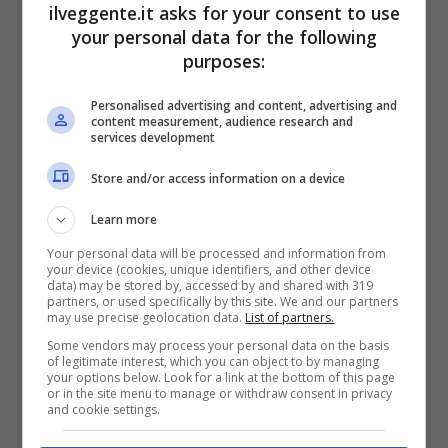
Bonus Scommesse + 100% fino a 2000€ in Bonus
ilveggente.it asks for your consent to use
Sport
your personal data for the following
2050€
purposes:
Personalised advertising and content, advertising and
VERIFICA
content measurement, audience research and
services development
Mostra Informazioni
Store and/or access information on a device
Learn more
SNAI
Your personal data will be processed and information from
your device (cookies, unique identifiers, and other device
data) may be stored by, accessed by and shared with 319
partners, or used specifically by this site. We and our partners
Bonus Benvenuto Sport: fino a 1.000€
may use precise geolocation data.
List of partners.
50% sul deposito fino a 50€
Some vendors may process your personal data on the basis
1000€
of legitimate interest, which you can object to by managing
your options below. Look for a link at the bottom of this page
or in the site menu to manage or withdraw consent in privacy
and cookie settings.
VERIFICA