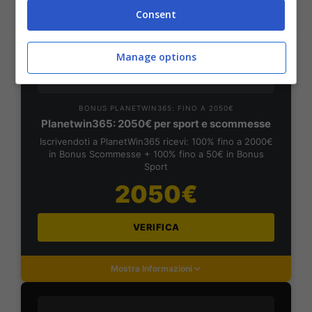
Consent
Mostra Informazioni
Manage options
PlanetWin365
BONUS PLANETWIN365: FINO A 2050€
Planetwin365: 2050€ per sport e scommesse
Iscrivendoti a PlanetWin365 ricevi: 100% fino a 2000€
in Bonus Scommesse + 100% fino a 50€ in Bonus
Sport
2050€
VERIFICA
Mostra Informazioni