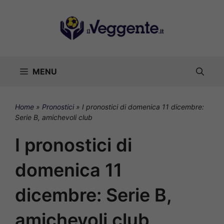
Vai
al
contenuto
MENU
Home
»
Pronostici
»
I pronostici di domenica 11 dicembre:
Serie B, amichevoli club
I pronostici di
domenica 11
dicembre: Serie B,
amichevoli club