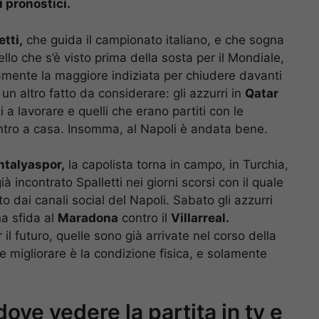
i pronostici.
etti,
che guida il campionato italiano, e che sogna
llo che s’è visto prima della sosta per il Mondiale,
ramente la maggiore indiziata per chiudere davanti
re un altro fatto da considerare: gli azzurri in
Qatar
 a lavorare e quelli che erano partiti con le
entro a casa. Insomma, al Napoli è andata bene.
Antalyaspor,
la capolista torna in campo, in Turchia,
à incontrato Spalletti nei giorni scorsi con il quale
to dai canali social del Napoli. Sabato gli azzurri
na sfida al
Maradona
contro il
Villarreal.
l futuro, quelle sono già arrivate nel corso della
e migliorare è la condizione fisica, e solamente
ove vedere la partita in tv e