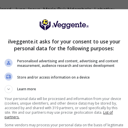
tigard, Juan Jesus, Mario Rui; Ndombele, Lobotka;
ne.
ilveggente.it asks for your consent to use your
personal data for the following purposes:
S SPORTBET: 100€ SUBITO
200€
NZA deposito + fino a 50€ di
Personalised advertising and content, advertising and content
rimborso
measurement, audience research and services development
VERIFICA
deposito sport + fino a 50€ di bonus
orso sul primo deposito
Store and/or access information on a device
ra Informazioni
Learn more
Your personal data will be processed and information from your device
2050€
ENVENUTO GOLDBET: 2.050€
(cookies, unique identifiers, and other device data) may be stored by,
accessed by and shared with 319 partners, or used specifically by this
a 2050€ sport e casino
site. We and our partners may use precise geolocation data.
List of
istrati: 100% fino a 2.000€ in Bonus
partners.
VERIFICA
0% del primo deposito fino a 50€
Some vendors may process your personal data on the basis of legitimate