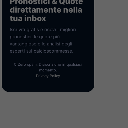
Pronostici & Quote
direttamente nella
tua inbox
Iscriviti gratis e ricevi i migliori
pronostici, le quote più
vantaggiose e le analisi degli
esperti sul calcioscommesse.
🔒 Zero spam. Disiscrizione in qualsiasi
momento.
Privacy Policy