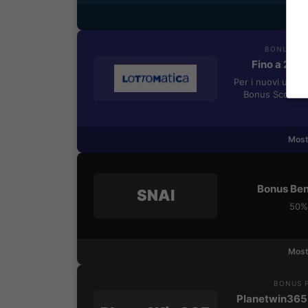
Most
BONUS BE
Fino a 205
Per i nuovi utent
Bonus Scommes
Most
Bonus Ben
SNAI
50% 
Most
BONUS P
Planetwin365