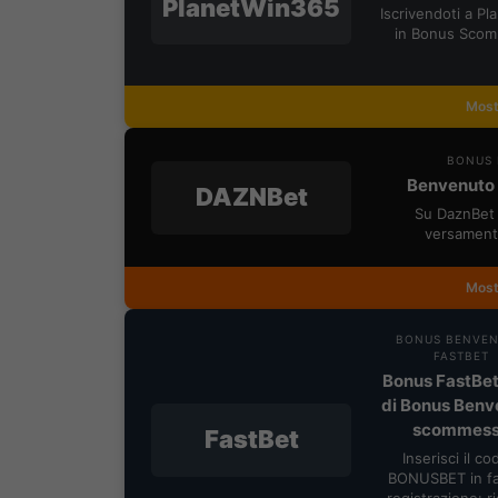
PlanetWin365
Iscrivendoti a P
in Bonus Scom
Most
BONUS 
Benvenuto 
DAZNBet
Su DaznBet 
versament
Most
BONUS BENVE
FASTBET
Bonus FastBet
di Bonus Benv
scommes
FastBet
Inserisci il co
BONUSBET in fa