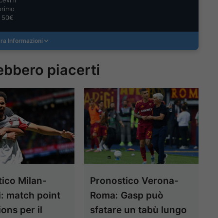
evi il
primo
a 50€
ra Informazioni
ebbero piacerti
ico Milan-
Pronostico Verona-
i: match point
Roma: Gasp può
ns per il
sfatare un tabù lungo