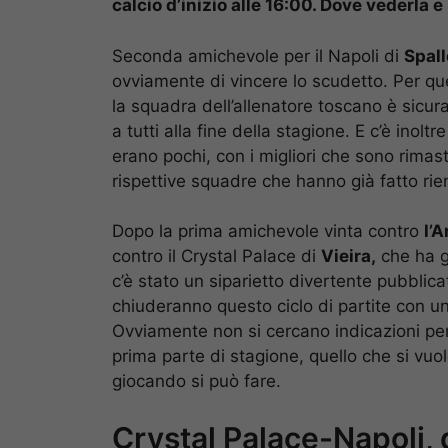
calcio d’inizio alle 16:00. Dove vederla e 
Seconda amichevole per il Napoli di
Spall
ovviamente di vincere lo scudetto. Per que
la squadra dell’allenatore toscano è sicu
a tutti alla fine della stagione. E c’è inolt
erano pochi, con i migliori che sono rimasti
rispettive squadre che hanno già fatto ri
Dopo la prima amichevole vinta contro
l’
contro il Crystal Palace di
Vieira,
che ha gi
c’è stato un siparietto divertente pubblica
chiuderanno questo ciclo di partite con u
Ovviamente non si cercano indicazioni per i
prima parte di stagione, quello che si vuol
giocando si può fare.
Crystal Palace-Napoli, d