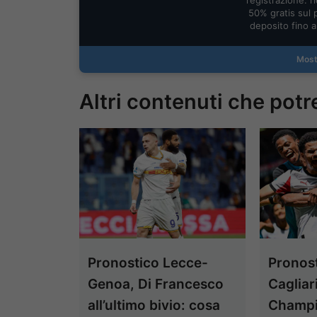
registrazione: ric
50% gratis sul 
deposito fino 
Most
Altri contenuti che potr
Pronostico Lecce-
Pronost
Genoa, Di Francesco
Cagliar
all’ultimo bivio: cosa
Champio