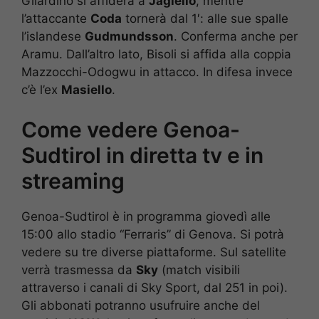
Gilardino si affiderà a
Jagiello
, mentre
l’attaccante
Coda
tornerà dal 1′: alle sue spalle
l’islandese
Gudmundsson
. Conferma anche per
Aramu. Dall’altro lato, Bisoli si affida alla coppia
Mazzocchi-Odogwu in attacco. In difesa invece
c’è l’ex
Masiello
.
Come vedere Genoa-
Sudtirol in diretta tv e in
streaming
Genoa-Sudtirol è in programma giovedì alle
15:00 allo stadio “Ferraris” di Genova. Si potrà
vedere su tre diverse piattaforme. Sul satellite
verrà trasmessa da
Sky
(match visibili
attraverso i canali di Sky Sport, dal 251 in poi).
Gli abbonati potranno usufruire anche del