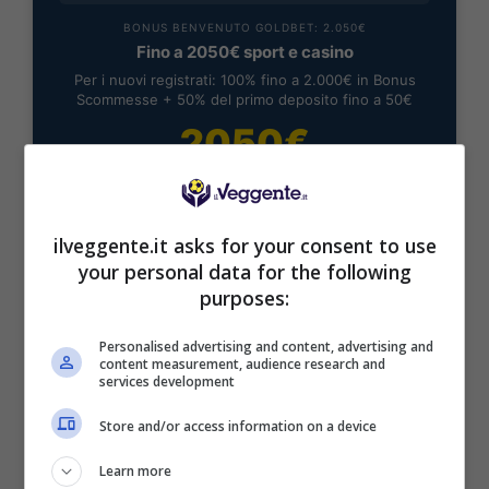
BONUS BENVENUTO GOLDBET: 2.050€
Fino a 2050€ sport e casino
Per i nuovi registrati: 100% fino a 2.000€ in Bonus
Scommesse + 50% del primo deposito fino a 50€
2050€
VERIFICA
ilveggente.it asks for your consent to use
Mostra Informazioni
your personal data for the following
purposes:
Personalised advertising and content, advertising and
content measurement, audience research and
services development
BONUS BENVENUTO LOTTOMATICA: 2050€
Fino a 2050€ bonus scommesse e sport
Store and/or access information on a device
Per i nuovi utenti della piattaforma: 100% fino a 50€ in
Bonus Scommesse + 100% fino a 2000€ in Bonus
Learn more