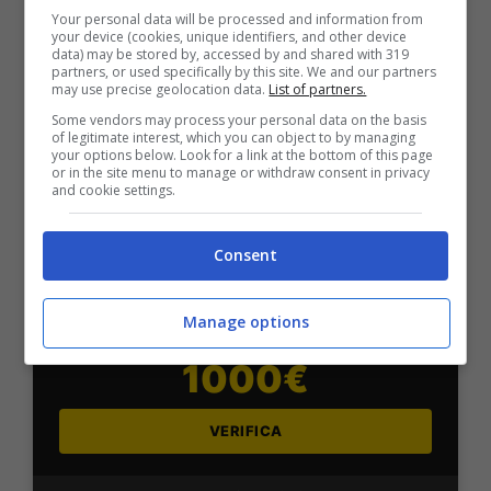
Sport
Your personal data will be processed and information from
2050€
your device (cookies, unique identifiers, and other device
data) may be stored by, accessed by and shared with 319
partners, or used specifically by this site. We and our partners
may use precise geolocation data.
List of partners.
VERIFICA
Some vendors may process your personal data on the basis
of legitimate interest, which you can object to by managing
your options below. Look for a link at the bottom of this page
Mostra Informazioni
or in the site menu to manage or withdraw consent in privacy
and cookie settings.
SNAI
Consent
Bonus Benvenuto Sport: fino a 1.000€
Manage options
50% sul deposito fino a 50€
1000€
VERIFICA