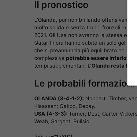
Il pronostico
L’Olanda, pur non brillando offensivament
molto solida e senza troppi fronzoli: non 
2021. Gli Usa non avranno la stessa esperi
Qatar finora hanno subito un solo gol – su
che si preannuncia più equilibrato ed incer
complessive
potrebbe essere inferiore a 
tempi supplementari.
L’Olanda resta favo
Le probabili formazion
OLANDA (3-4-1-2):
Noppert; Timber, van 
Klaassen; Gakpo, Depay.
USA (4-3-3):
Turner; Dest, Carter-Vicke
Weah, Sargent, Pulisic.
[poll id=”1389″]