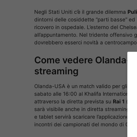
Negli Stati Uniti c’è il grande dilemma
Pul
dintorni delle cosiddette “parti basse” ed 
ricovero in ospedale. L’esterno del Chelse
all’appuntamento. Nel tridente offensivo 
dovrebbero esserci novità a centrocampo e 
Come vedere Olanda-USA
streaming
Olanda-USA è un match valido per gli otta
sabato alle 16:00 al Khalifa International
attraverso la diretta prevista su
Rai 1
(cana
sarà visibile anche in diretta streaming s
e tablet servirà scaricare l’applicazione, 
incontri dei campionati del mondo di Qata