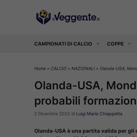
Vai
al
contenuto
CAMPIONATI DI CALCIO
COPPE
Home
»
CALCIO
»
NAZIONALI
»
Olanda-USA, Mondia
Olanda-USA, Mondial
probabili formazioni
2 Dicembre 2022
di
Luigi Maria Chiappetta
Olanda-USA è una partita valida per gli o