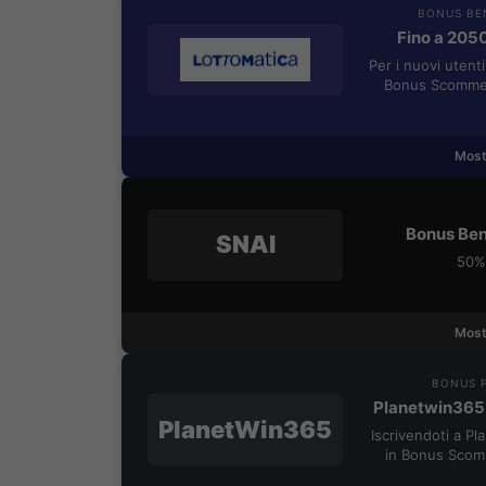
BONUS BE
Fino a 205
Per i nuovi utent
Bonus Scommes
Most
Bonus Ben
SNAI
50% 
Most
BONUS P
Planetwin365
PlanetWin365
Iscrivendoti a P
in Bonus Scom