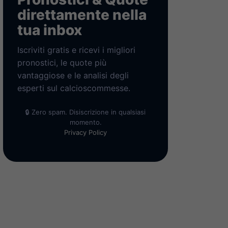
direttamente nella
tua inbox
Iscriviti gratis e ricevi i migliori
pronostici, le quote più
vantaggiose e le analisi degli
esperti sul calcioscommesse.
🔒 Zero spam. Disiscrizione in qualsiasi
momento.
Privacy Policy