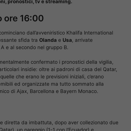
ni, pronostici, tv e streaming.
 ore 16:00
cominciano dall’avveniristico Khalifa International
essante sfida tra
Olanda
e
Usa
, arrivate
 A e al secondo nel gruppo B.
ntalmente confermato i pronostici della vigilia,
icolari insidie: oltre ai padroni di casa del Qatar,
uelle che erano le previsioni iniziali, c’erano
mibili ed organizzate ma tutto sommato alla
cnico di Ajax, Barcellona e Bayern Monaco.
e diretta da imbattuta, dopo aver collezionato due
Qatar), un pareggio (1-1 con l’Ecuador) e