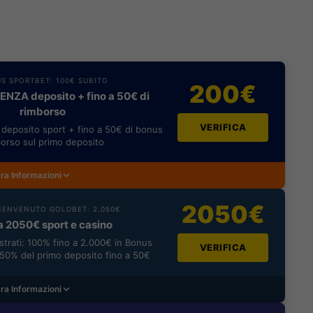
S SPORTBET: 100€ SUBITO
200€
NZA deposito + fino a 50€ di
rimborso
VERIFICA
deposito sport + fino a 50€ di bonus
orso sul primo deposito
ra Informazioni
2050€
ENVENUTO GOLDBET: 2.050€
a 2050€ sport e casino
istrati: 100% fino a 2.000€ in Bonus
VERIFICA
0% del primo deposito fino a 50€
ra Informazioni