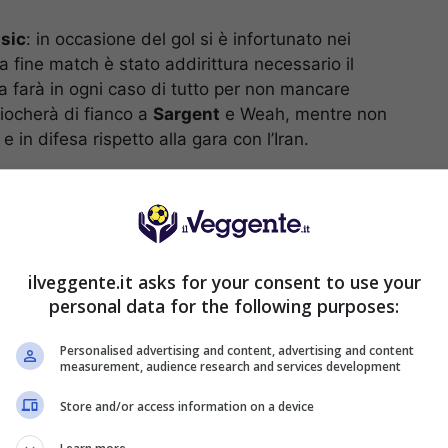
isic
: in occasione del gol si è infortunato nei
a fine match è stato addirittura necessario il
a farà in ogni caso di tutto per non mancare
giocherà di fianco a
Sargent
e Weah, mentre non
in difesa rispetto alla gara con l’Iran.
 in diretta tv e in
ilveggente.it asks for your consent to use your
vi di finale dei Mondiali 2022 ed è in programma
personal data for the following purposes:
 Stadium di Al Rayyan. Si potrà vedere
in chiaro
le numero 1 e 501 del digitale terrestre). Il match
Personalised advertising and content, advertising and content
u
RaiPlay
. Per assistere alla partita da smartphone
measurement, audience research and services development
mentre da pc basterà accedere al sito. Tutti gli
r 2022 sono un’esclusiva della Rai.
Store and/or access information on a device