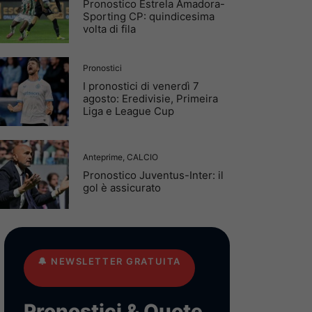
Pronostico Estrela Amadora-
Sporting CP: quindicesima
volta di fila
Pronostici
I pronostici di venerdì 7
agosto: Eredivisie, Primeira
Liga e League Cup
Anteprime
,
CALCIO
Pronostico Juventus-Inter: il
gol è assicurato
🔔
NEWSLETTER GRATUITA
Pronostici & Quote