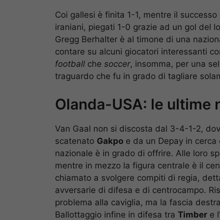
Coi gallesi è finita 1-1, mentre il successo
iraniani, piegati 1-0 grazie ad un gol del l
Gregg Berhalter è al timone di una nazion
contare su alcuni giocatori interessanti 
football
che
soccer
, insomma, per una sele
traguardo che fu in grado di tagliare sol
Olanda-USA: le ultime n
Van Gaal non si discosta dal 3-4-1-2, dov
scatenato
Gakpo
e da un Depay in cerca di
nazionale è in grado di offrire. Alle loro s
mentre in mezzo la figura centrale è il ce
chiamato a svolgere compiti di regia, dett
avversarie di difesa e di centrocampo. Ris
problema alla caviglia, ma la fascia destr
Ballottaggio infine in difesa tra
Timber
e l