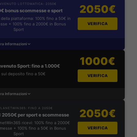
NVENUTO LOTTOMATICA: 2050€
2050€
0€ bonus scommesse e sport
i della piattaforma: 100% fino a 50€ in
VERIFICA
se + 100% fino a 2000€ in Bonus
Sport
ra Informazioni
1000€
venuto Sport: fino a 1.000€
sul deposito fino a 50€
VERIFICA
ra Informazioni
LANETWIN365: FINO A 2050€
2050€
: 2050€ per sport e scommesse
lanetWin365 ricevi: 100% fino a 2000€
VERIFICA
messe + 100% fino a 50€ in Bonus
Sport