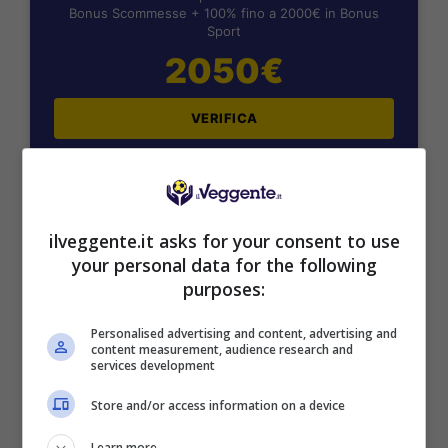
Bonus Scommesse + 100% fino a 2000€ in Bonus
Sport
2050€
VERIFICA
Mostra Informazioni
ilveggente.it asks for your consent to use
SNAI
your personal data for the following
purposes:
Bonus Benvenuto Sport: fino a 1.000€
Personalised advertising and content, advertising and
50% sul deposito fino a 50€
content measurement, audience research and
1000€
services development
Store and/or access information on a device
VERIFICA
Learn more