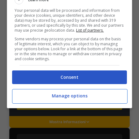
Your personal data will be processed and information from
Mostra Informazioni
your device (cookies, unique identifiers, and other device
data) may be stored by, accessed by and shared with 319
partners, or used specifically by this site. We and our partners
may use precise geolocation data.
List of partners.
PlanetWin365
Some vendors may process your personal data on the basis
of legitimate interest, which you can object to by managing
your options below. Look for a link at the bottom of this page
BONUS PLANETWIN365: FINO A 2050€
or in the site menu to manage or withdraw consent in privacy
Planetwin365: 2050€ per sport e scommesse
and cookie settings.
Iscrivendoti a PlanetWin365 ricevi: 100% fino a 2000€
in Bonus Scommesse + 100% fino a 50€ in Bonus
Sport
Consent
2050€
Manage options
VERIFICA
Mostra Informazioni