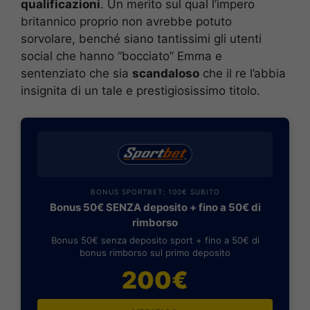
qualificazioni
. Un merito sul qual l’impero
britannico proprio non avrebbe potuto
sorvolare, benché siano tantissimi gli utenti
social che hanno “bocciato” Emma e
sentenziato che sia
scandaloso
che il re l’abbia
insignita di un tale e prestigiosissimo titolo.
BONUS SPORTBET: 100€ SUBITO
Bonus 50€ SENZA deposito + fino a 50€ di
rimborso
Bonus 50€ senza deposito sport + fino a 50€ di
bonus rimborso sul primo deposito
200€