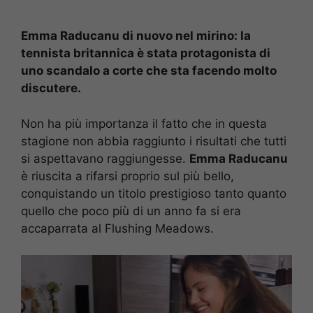
Emma Raducanu di nuovo nel mirino: la
tennista britannica è stata protagonista di
uno scandalo a corte che sta facendo molto
discutere.
Non ha più importanza il fatto che in questa
stagione non abbia raggiunto i risultati che tutti
si aspettavano raggiungesse.
Emma Raducanu
è riuscita a rifarsi proprio sul più bello,
conquistando un titolo prestigioso tanto quanto
quello che poco più di un anno fa si era
accaparrata al Flushing Meadows.