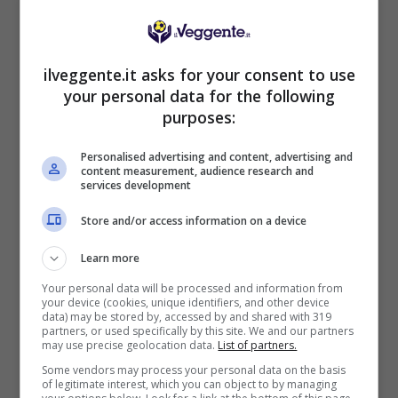
ilveggente.it asks for your consent to use
BONUS BENVENUTO LOTTOMATICA: 2050€
Fino a 2050€ bonus scommesse e sport
your personal data for the following
purposes:
Per i nuovi utenti della piattaforma: 100% fino a 50€ in
Bonus Scommesse + 100% fino a 2000€ in Bonus
Sport
Personalised advertising and content, advertising and
content measurement, audience research and
2050€
services development
Store and/or access information on a device
VERIFICA
Learn more
Mostra Informazioni
Your personal data will be processed and information from
your device (cookies, unique identifiers, and other device
data) may be stored by, accessed by and shared with 319
partners, or used specifically by this site. We and our partners
SNAI
may use precise geolocation data.
List of partners.
Some vendors may process your personal data on the basis
of legitimate interest, which you can object to by managing
Bonus Benvenuto Sport: fino a 1.000€